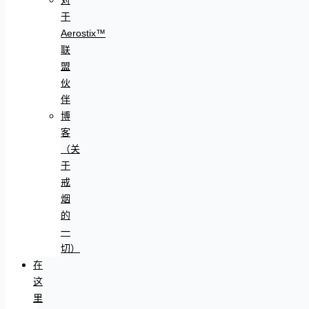
于
Aerostix™
联
盟
伙
伴
博
客
（关
于
戒
烟
的
一
切）
在
这
里