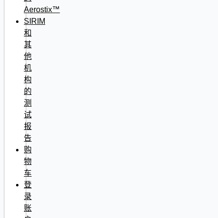
Aerostix™
SIRIM
和
其
他
机
构
的
测
试
报
告
购
物
车
登
录
账