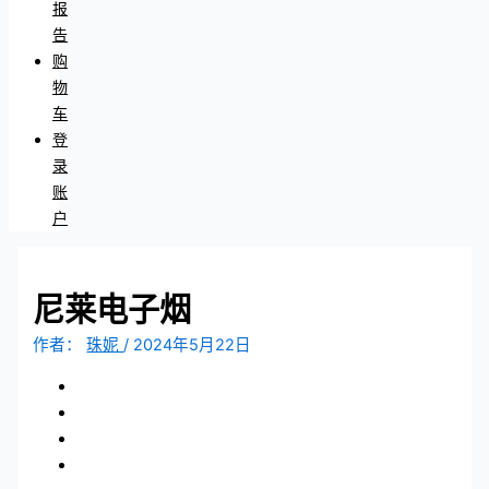
报
告
购
物
车
登
录
账
户
尼莱电子烟
作者：
珠妮
/
2024年5月22日