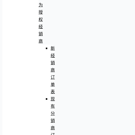
为
授
权
经
销
商
新
经
销
商
订
单
表
现
有
分
销
商
订