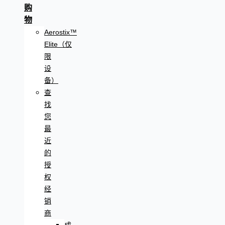
购
物
Aerostix™
Elite（仅
限
设
备）
查
找
您
最
近
的
授
权
经
销
商