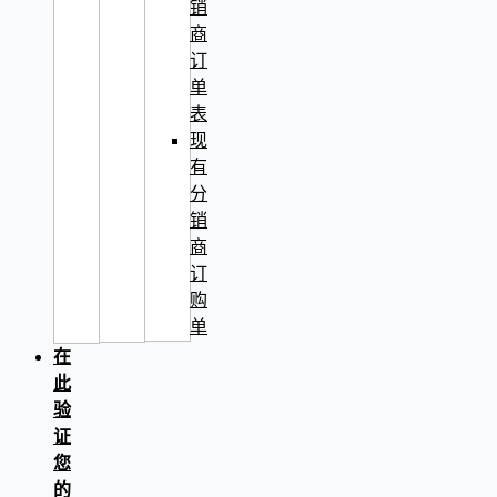
销
商
订
单
表
现
有
分
销
商
订
购
单
在
此
验
证
您
的