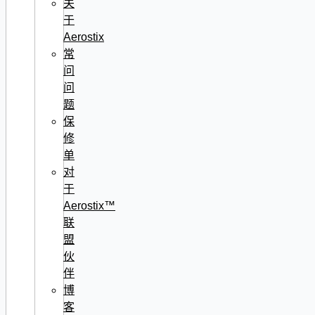
关
于
Aerostix
常
问
问
题
保
修
单
对
于
Aerostix™
联
盟
伙
伴
博
客