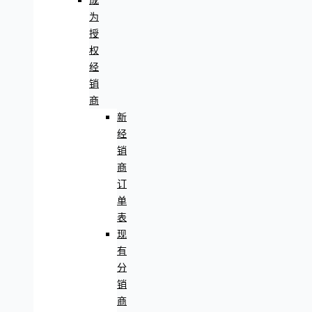
成
为
授
权
经
销
商
新
经
销
商
订
单
表
现
有
分
销
商