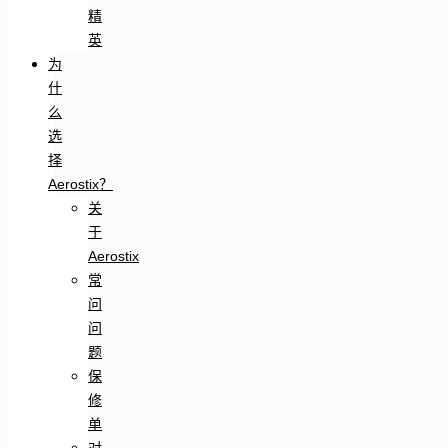
精
英
为
什
么
选
择
Aerostix？
关
于
Aerostix
常
问
问
题
保
修
单
对