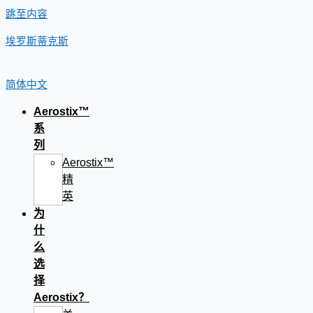
跳至内容
埃罗斯蒂克斯
简体中文
Aerostix™
系
列
Aerostix™
精
英
为
什
么
选
择
Aerostix？