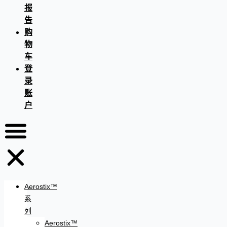
报
告
购
物
车
登
录
账
户
Aerostix™
系
列
Aerostix™