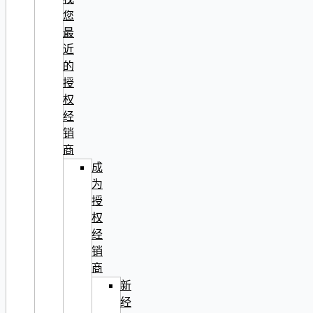
您
最
近
的
授
权
经
销
商
成
为
授
权
经
销
商
新
经