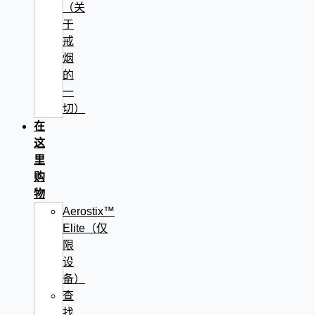
（关
于
戒
烟
的
一
切）
在
这
里
购
物
Aerostix™
Elite（仅
限
设
备）
查
找