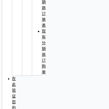
销
商
订
单
表
现
有
分
销
商
订
购
单
在
此
验
证
您
的