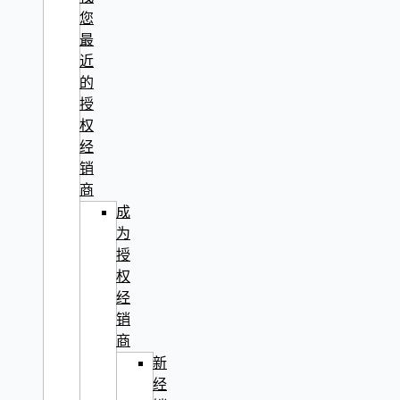
您
最
近
的
授
权
经
销
商
成
为
授
权
经
销
商
新
经