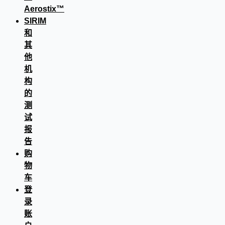
Aerostix™
SIRIM
和
其
他
机
构
的
测
试
报
告
购
物
车
登
录
账