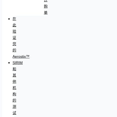
购
单
在
此
验
证
您
的
Aerostix™
SIRIM
和
其
他
机
构
的
测
试