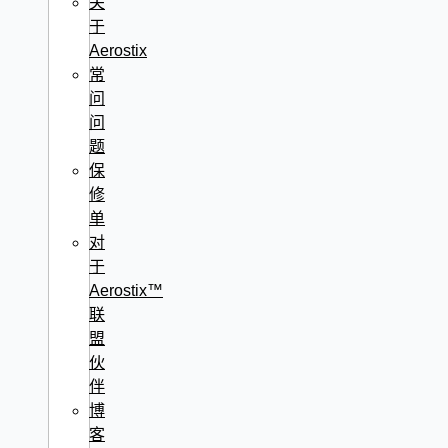
关
于
Aerostix
常
问
问
题
保
修
单
对
于
Aerostix™
联
盟
伙
伴
博
客