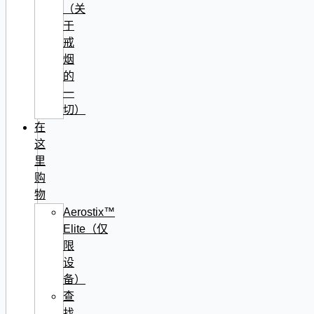
（关
于
戒
烟
的
一
切）
在
这
里
购
物
Aerostix™
Elite（仅
限
设
备）
查
找