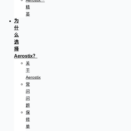
Aerostix™
精
英
为
什
么
选
择
Aerostix？
关
于
Aerostix
常
问
问
题
保
修
单