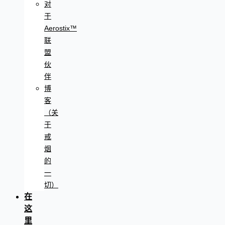
对
于
Aerostix™
联
盟
伙
伴
博
客
（关
于
戒
烟
的
一
切）
在
这
里