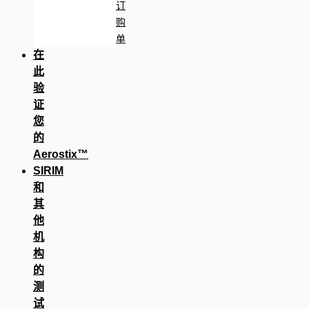
订
购
单
在
此
验
证
您
的
Aerostix™
SIRIM
和
其
他
机
构
的
测
试