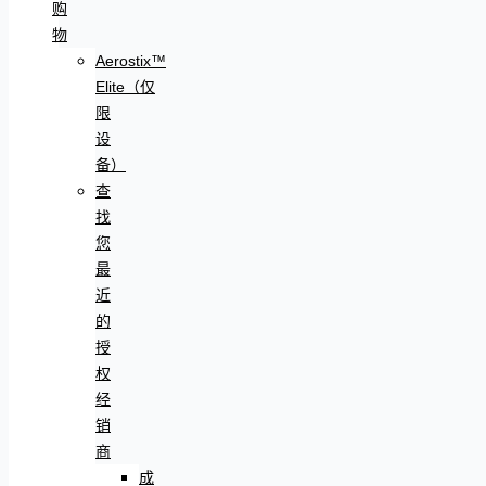
购
物
Aerostix™
Elite（仅
限
设
备）
查
找
您
最
近
的
授
权
经
销
商
成