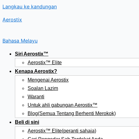
Langkau ke kandungan
Aerostix
Bahasa Melayu
Siri Aerostix™
Aerostix™ Elite
Kenapa Aerostix?
Mengenai Aerostix
Soalan Lazim
Waranti
Untuk ahli gabungan Aerostix™
Blog(Semua Tentang Berhenti Merokok)
Beli di sini
Aerostix™ Elite(peranti sahaja)