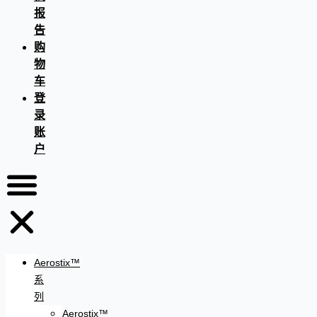
报
告
购
物
车
登
录
账
户
Aerostix™
系
列
Aerostix™