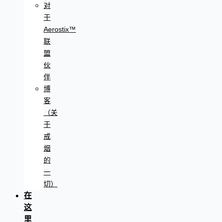
对
于
Aerostix™
联
盟
伙
伴
博
客
（关
于
戒
烟
的
一
切）
在
这
里