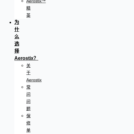
Aerostix™
精
英
为
什
么
选
择
Aerostix？
关
于
Aerostix
常
问
问
题
保
修
单