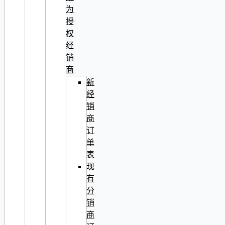
为
授
权
经
销
商
新
经
销
商
订
单
表
现
有
分
销
商