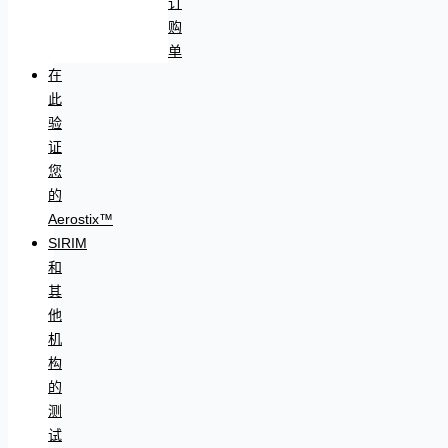
订
购
单
在
此
验
证
您
的
Aerostix™
SIRIM
和
其
他
机
构
的
测
试