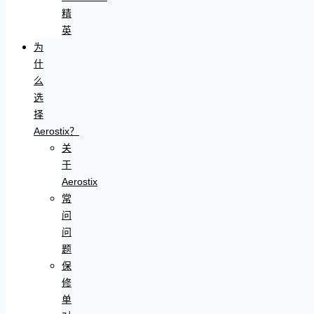
精
英
为
什
么
选
择
Aerostix？
关
于
Aerostix
常
问
问
题
保
修
单