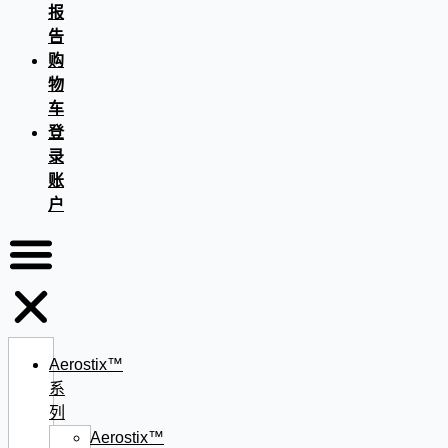
报
告
购
物
车
登
录
账
户
Aerostix™
系
列
Aerostix™