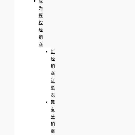
成
为
授
权
经
销
商
新
经
销
商
订
单
表
现
有
分
销
商