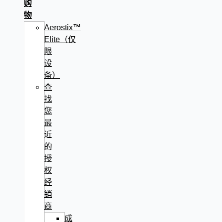
购
物
Aerostix™
Elite（仅
限
设
备）
查
找
您
最
近
的
授
权
经
销
商
成