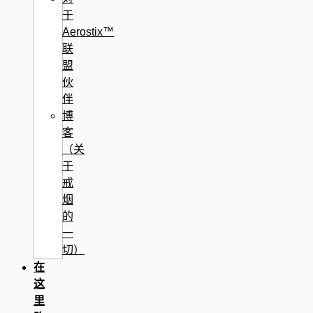
于
Aerostix™
联
盟
伙
伴
博
客
（关
于
戒
烟
的
一
切）
在
这
里