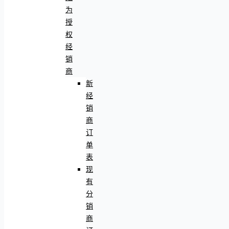
为
授
权
经
销
商
新
经
销
商
订
单
表
现
有
分
销
商