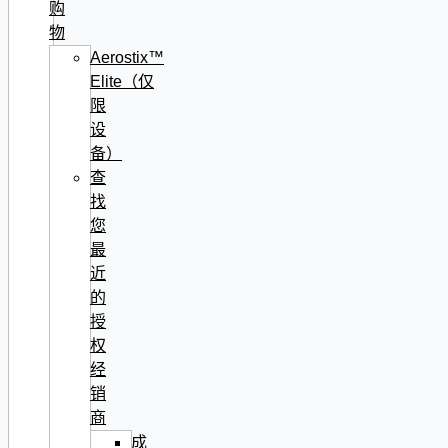
购
物
Aerostix™
Elite（仅
限
设
备）
查
找
您
最
近
的
授
权
经
销
商
成