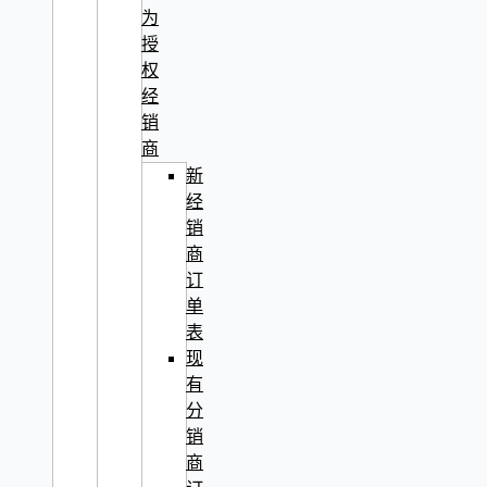
为
授
权
经
销
商
新
经
销
商
订
单
表
现
有
分
销
商