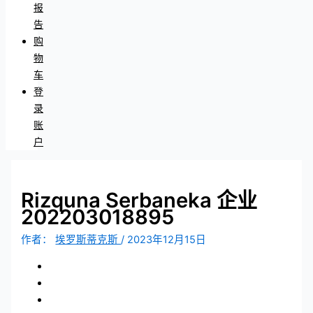
报
告
购
物
车
登
录
账
户
Rizquna Serbaneka 企业
202203018895
作者：
埃罗斯蒂克斯
/
2023年12月15日