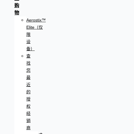
购
物
Aerostix™
Elite（仅
限
设
备）
查
找
您
最
近
的
授
权
经
销
商