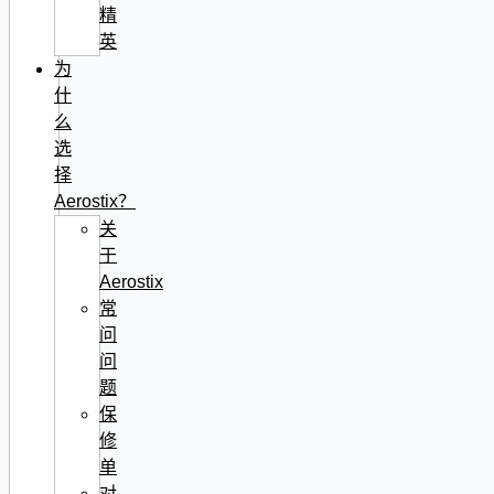
精
英
为
什
么
选
择
Aerostix？
关
于
Aerostix
常
问
问
题
保
修
单
对