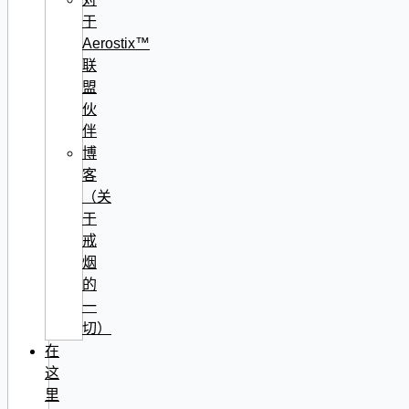
于
Aerostix™
联
盟
伙
伴
博
客
（关
于
戒
烟
的
一
切）
在
这
里