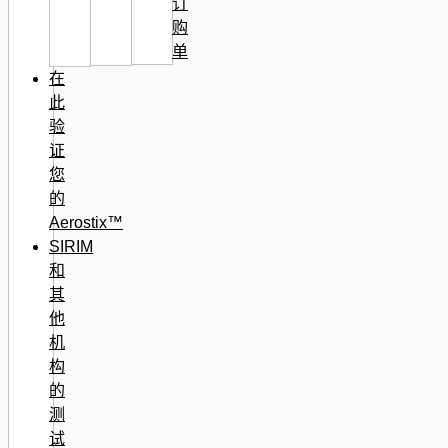
订
购
单
在
此
验
证
您
的
Aerostix™
SIRIM
和
其
他
机
构
的
测
试