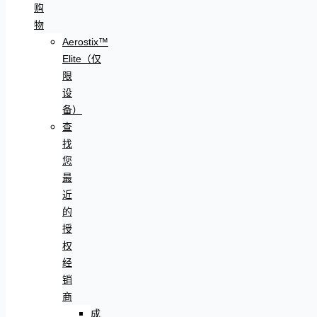
购
物
Aerostix™
Elite（仅
限
设
备）
查
找
您
最
近
的
授
权
经
销
商
成