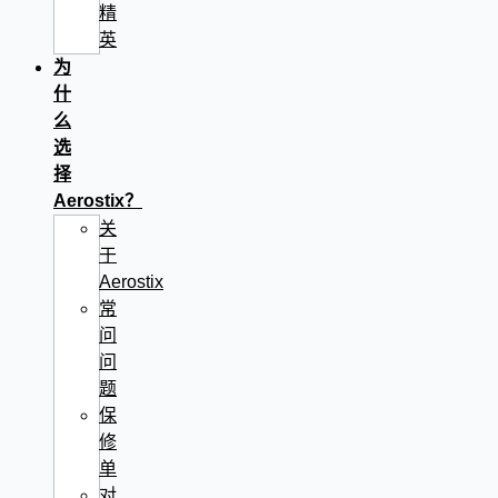
精
英
为
什
么
选
择
Aerostix？
关
于
Aerostix
常
问
问
题
保
修
单
对