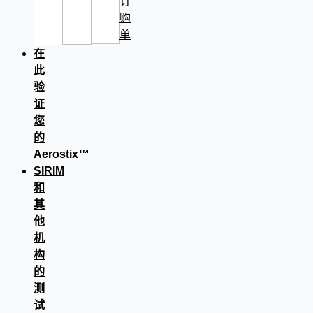
订
购
单
在
此
验
证
您
的
Aerostix™
SIRIM
和
其
他
机
构
的
测
试