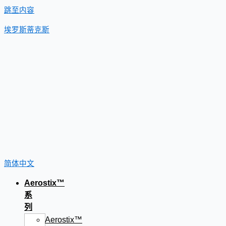
跳至内容
埃罗斯蒂克斯
简体中文
Aerostix™
系
列
Aerostix™