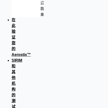
订
购
单
在
此
验
证
您
的
Aerostix™
SIRIM
和
其
他
机
构
的
测
试