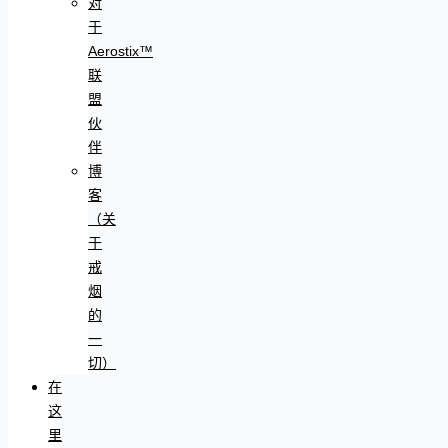
对
于
Aerostix™
联
盟
伙
伴
博
客
（关
于
戒
烟
的
一
切）
在
这
里