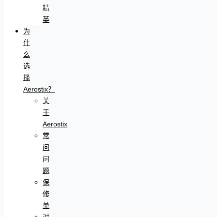
精
英
为
什
么
选
择
Aerostix？
关
于
Aerostix
常
问
问
题
保
修
单
对