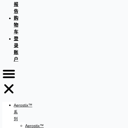
报
告
购
物
车
登
录
账
户
Aerostix™
系
列
Aerostix™