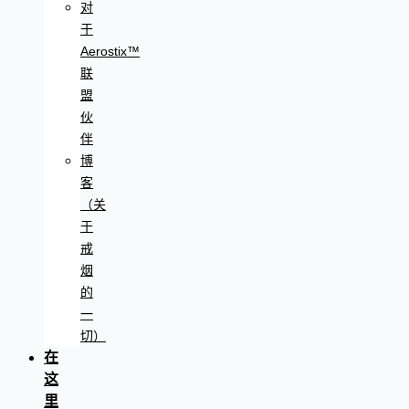
对
于
Aerostix™
联
盟
伙
伴
博
客
（关
于
戒
烟
的
一
切）
在
这
里