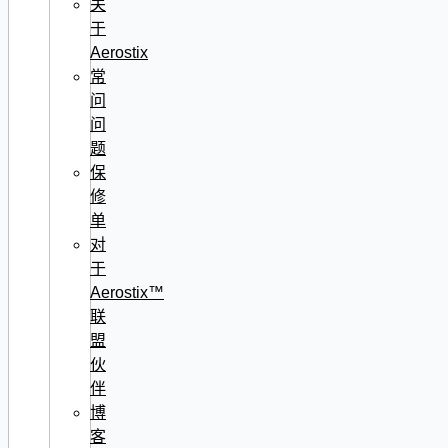
关
于
Aerostix
常
问
问
题
保
修
单
对
于
Aerostix™
联
盟
伙
伴
博
客