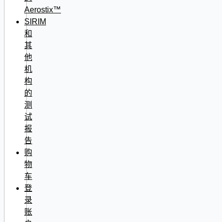
Aerostix™
SIRIM
和
其
他
机
构
的
测
试
报
告
购
物
车
登
录
账