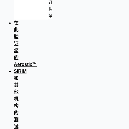
订
购
单
在
此
验
证
您
的
Aerostix™
SIRIM
和
其
他
机
构
的
测
试