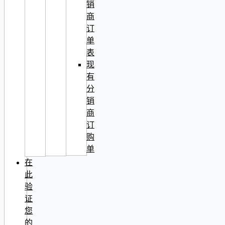
销
商
订
单
表
现
有
分
销
商
订
购
单
在
此
验
证
您
的