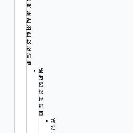
您
最
近
的
授
权
经
销
商
成
为
授
权
经
销
商
新
经