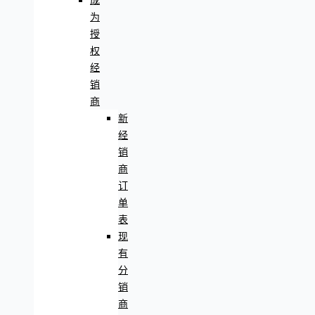
成
为
授
权
经
销
商
新
经
销
商
订
单
表
现
有
分
销
商