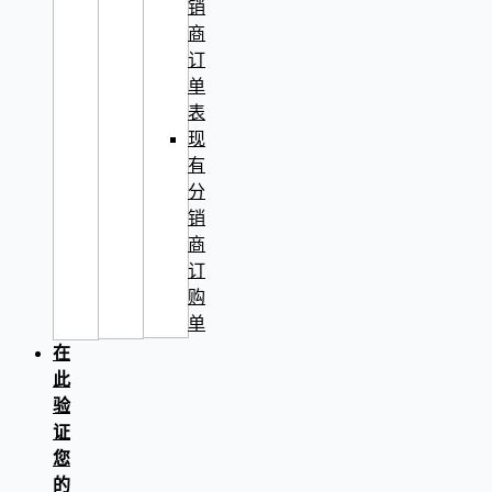
销
商
订
单
表
现
有
分
销
商
订
购
单
在
此
验
证
您
的