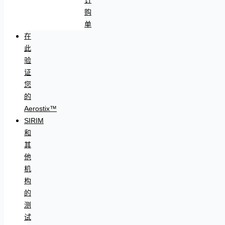
购
单
在
此
验
证
您
的
Aerostix™
SIRIM
和
其
他
机
构
的
测
试