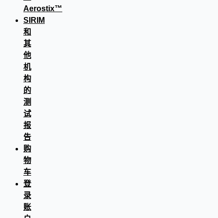
Aerostix™
SIRIM
和
其
他
机
构
的
测
试
报
告
购
物
车
登
录
账