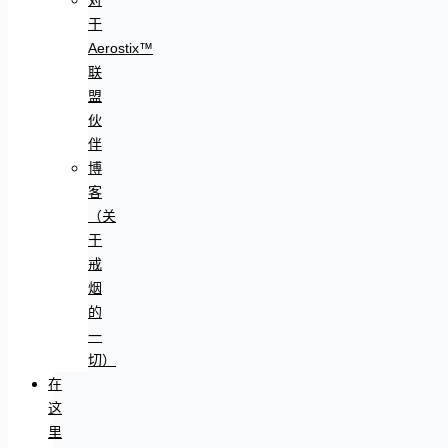
于
Aerostix™
联
盟
伙
伴
博
客
（关
于
戒
烟
的
一
切）
在
这
里