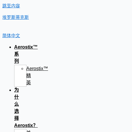
跳至内容
埃罗斯蒂克斯
简体中文
Aerostix™
系
列
Aerostix™
精
英
为
什
么
选
择
Aerostix？