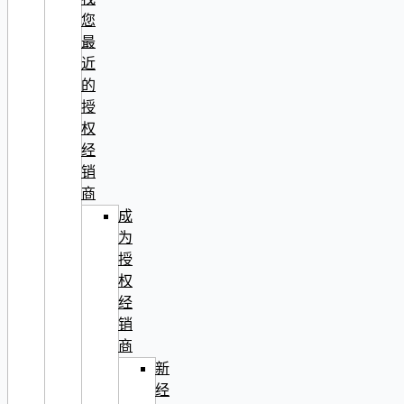
您
最
近
的
授
权
经
销
商
成
为
授
权
经
销
商
新
经