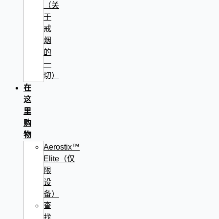
（关
于
戒
烟
的
一
切）
在
这
里
购
物
Aerostix™
Elite（仅
限
设
备）
查
找