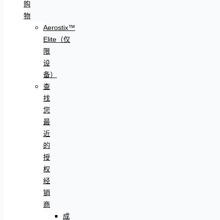
购
物
Aerostix™
Elite（仅
限
设
备）
查
找
您
最
近
的
授
权
经
销
商
成