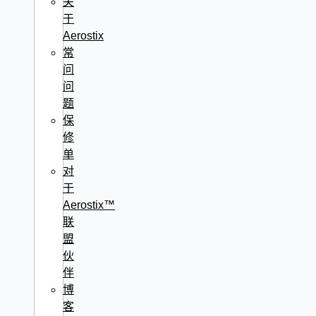
关
于
Aerostix
常
问
问
题
保
修
单
对
于
Aerostix™
联
盟
伙
伴
博
客