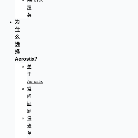
Aerostix™
精
英
为
什
么
选
择
Aerostix？
关
于
Aerostix
常
问
问
题
保
修
单