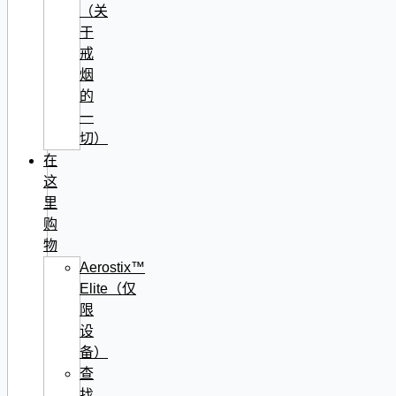
（关
于
戒
烟
的
一
切）
在
这
里
购
物
Aerostix™
Elite（仅
限
设
备）
查
找