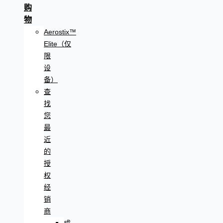
购
物
Aerostix™
Elite（仅
限
设
备）
查
找
您
最
近
的
授
权
经
销
商