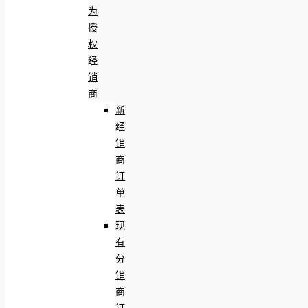
为
授
权
经
销
商
新
经
销
商
订
单
表
现
有
分
销
商
订