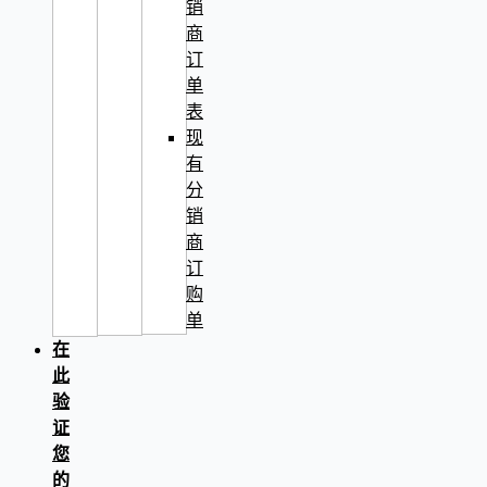
销
商
订
单
表
现
有
分
销
商
订
购
单
在
此
验
证
您
的