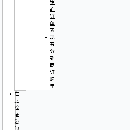
销
商
订
单
表
现
有
分
销
商
订
购
单
在
此
验
证
您
的