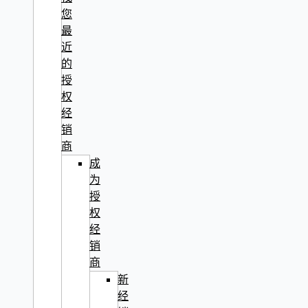
您
最
近
的
授
权
经
销
商
成
为
授
权
经
销
商
新
经