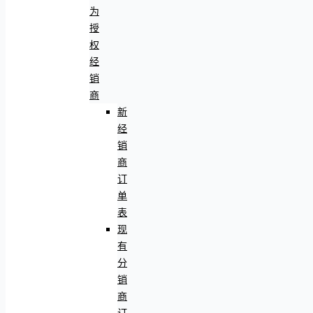
为
授
权
经
销
商
新
经
销
商
订
单
表
现
有
分
销
商
订