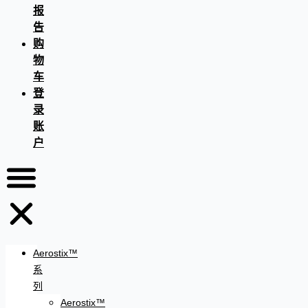
报
告
购
物
车
登
录
账
户
Aerostix™
系
列
Aerostix™