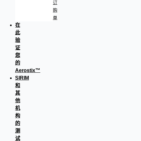
订
购
单
在
此
验
证
您
的
Aerostix™
SIRIM
和
其
他
机
构
的
测
试