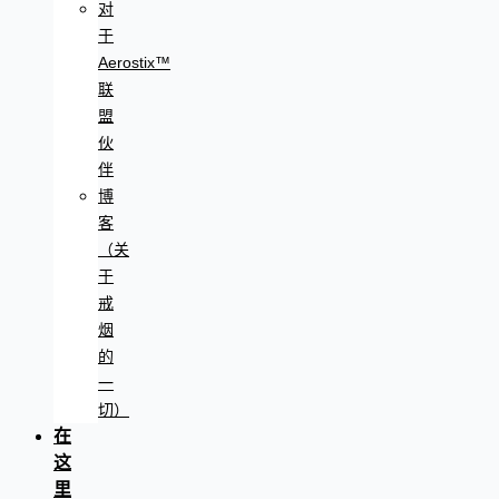
对
于
Aerostix™
联
盟
伙
伴
博
客
（关
于
戒
烟
的
一
切）
在
这
里