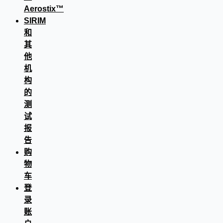
Aerostix™
SIRIM
和
其
他
机
构
的
测
试
报
告
购
物
车
登
录
账