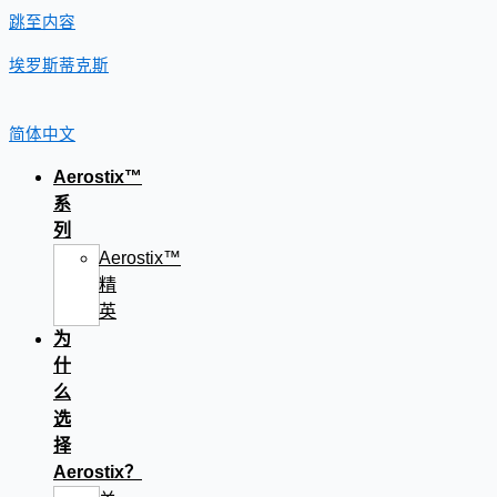
跳至内容
埃罗斯蒂克斯
简体中文
Aerostix™
系
列
Aerostix™
精
英
为
什
么
选
择
Aerostix？