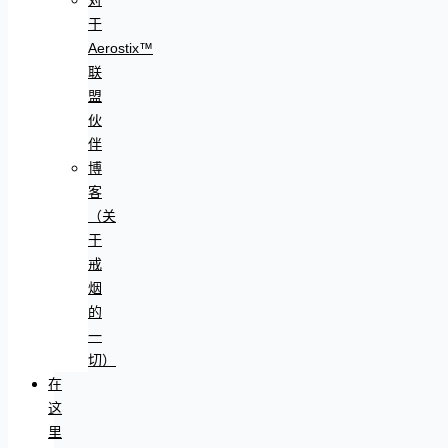
于
Aerostix™
联
盟
伙
伴
博
客
（关
于
戒
烟
的
一
切）
在
这
里