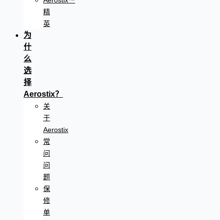
Aerostix™
精
英
为
什
么
选
择
Aerostix？
关
于
Aerostix
常
问
问
题
保
修
单