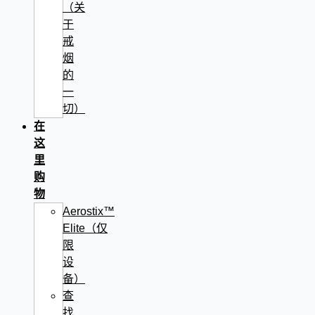
（关
于
戒
烟
的
一
切）
在
这
里
购
物
Aerostix™
Elite（仅
限
设
备）
查
找