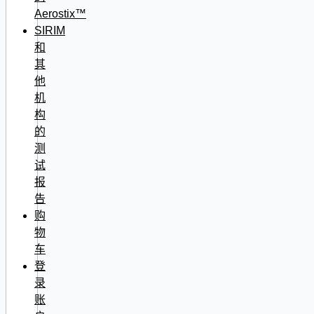
Aerostix™
SIRIM
和
其
他
机
构
的
测
试
报
告
购
物
车
登
录
账