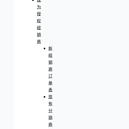
成
为
授
权
经
销
商
新
经
销
商
订
单
表
现
有
分
销
商