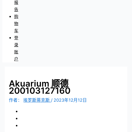
报
告
购
物
车
登
录
账
户
Akuarium 顺德
200103127160
作者：
埃罗斯蒂克斯
/
2023年12月12日