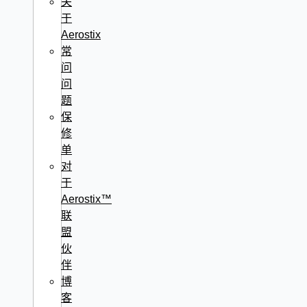
关
于
Aerostix
常
问
问
题
保
修
单
对
于
Aerostix™
联
盟
伙
伴
博
客