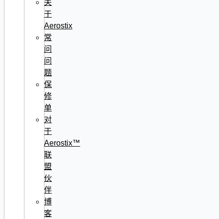
关
于
Aerostix
常
问
问
题
保
修
单
对
于
Aerostix™
联
盟
伙
伴
博
客