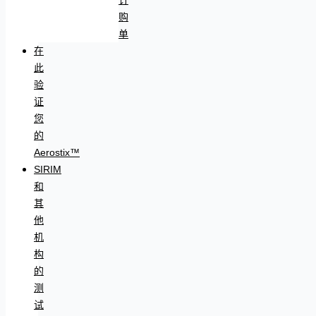
购
单
在
此
验
证
您
的
Aerostix™
SIRIM
和
其
他
机
构
的
测
试