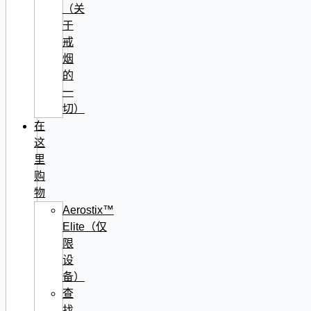
（关
于
戒
烟
的
一
切）
在
这
里
购
物
Aerostix™
Elite（仅
限
设
备）
查
找