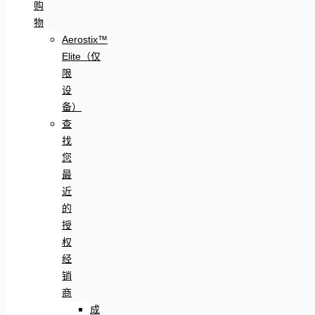
购
物
Aerostix™
Elite（仅
限
设
备）
查
找
您
最
近
的
授
权
经
销
商
成