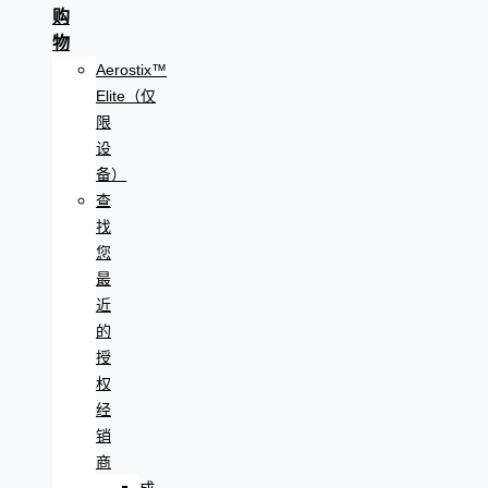
购
物
Aerostix™
Elite（仅
限
设
备）
查
找
您
最
近
的
授
权
经
销
商