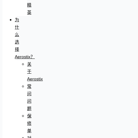
精
英
为
什
么
选
择
Aerostix？
关
于
Aerostix
常
问
问
题
保
修
单
对