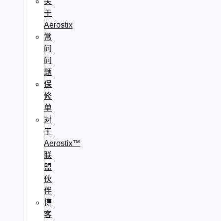
关
于
Aerostix
常
问
问
题
保
修
单
对
于
Aerostix™
联
盟
伙
伴
博
客