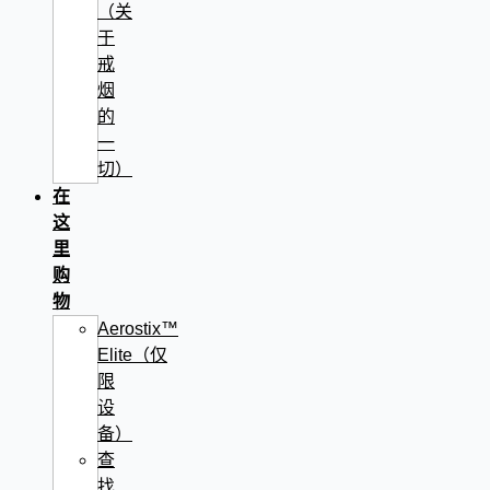
（关
于
戒
烟
的
一
切）
在
这
里
购
物
Aerostix™
Elite（仅
限
设
备）
查
找