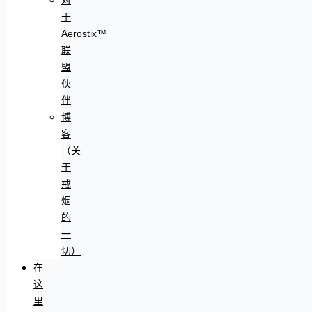
于
Aerostix™
联
盟
伙
伴
博
客
（关
于
戒
烟
的
一
切）
在
这
里