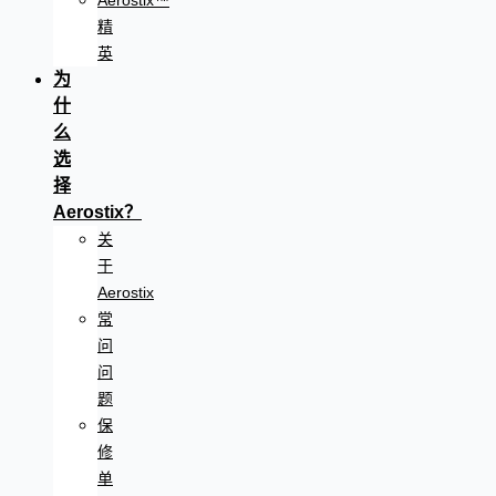
Aerostix™
精
英
为
什
么
选
择
Aerostix？
关
于
Aerostix
常
问
问
题
保
修
单