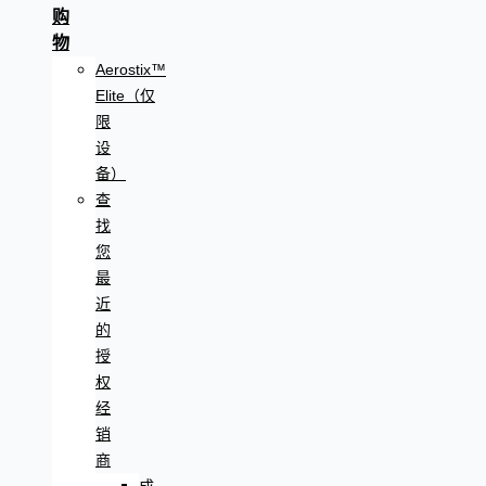
购
物
Aerostix™
Elite（仅
限
设
备）
查
找
您
最
近
的
授
权
经
销
商