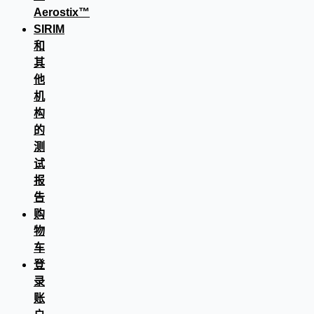
Aerostix™
SIRIM
和
其
他
机
构
的
测
试
报
告
购
物
车
登
录
账