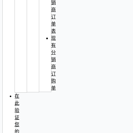
销
商
订
单
表
现
有
分
销
商
订
购
单
在
此
验
证
您
的