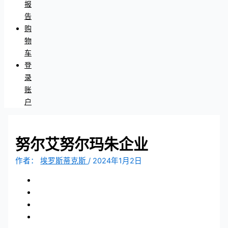
报
告
购
物
车
登
录
账
户
努尔艾努尔玛朱企业
作者：
埃罗斯蒂克斯
/
2024年1月2日