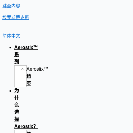
跳至内容
埃罗斯蒂克斯
简体中文
Aerostix™
系
列
Aerostix™
精
英
为
什
么
选
择
Aerostix？