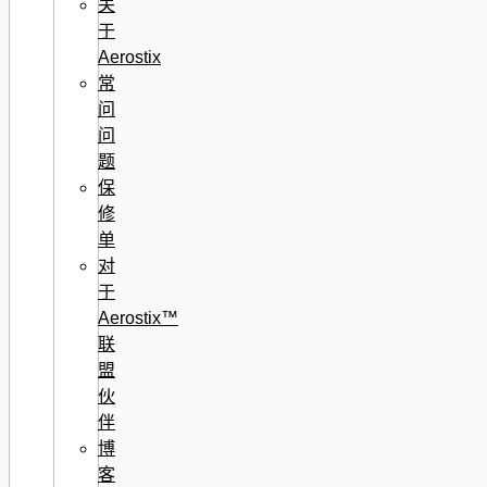
关
于
Aerostix
常
问
问
题
保
修
单
对
于
Aerostix™
联
盟
伙
伴
博
客