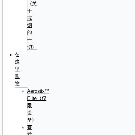
（关
于
戒
烟
的
一
切）
在
这
里
购
物
Aerostix™
Elite（仅
限
设
备）
查
找