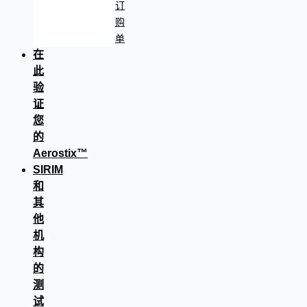
订
购
单
在
此
验
证
您
的
Aerostix™
SIRIM
和
其
他
机
构
的
测
试