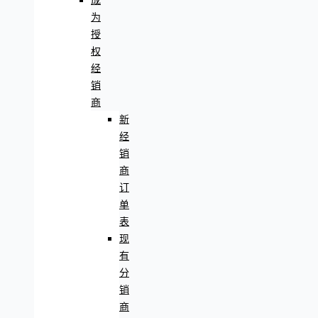
成
为
授
权
经
销
商
新
经
销
商
订
单
表
现
有
分
销
商