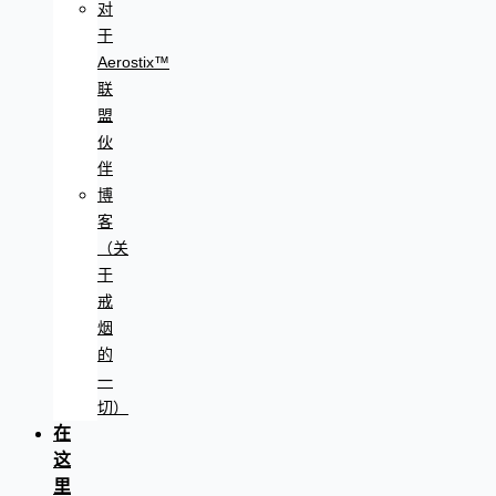
对
于
Aerostix™
联
盟
伙
伴
博
客
（关
于
戒
烟
的
一
切）
在
这
里