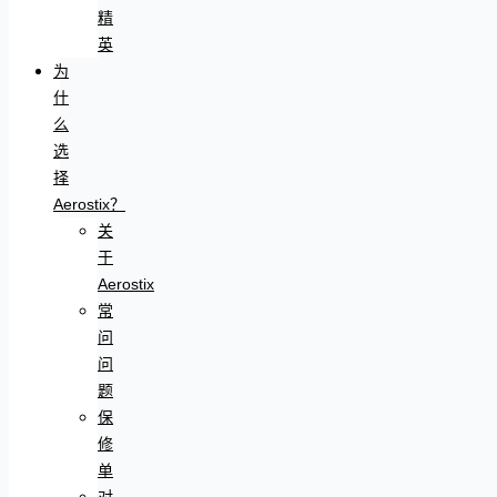
精
英
为
什
么
选
择
Aerostix？
关
于
Aerostix
常
问
问
题
保
修
单
对