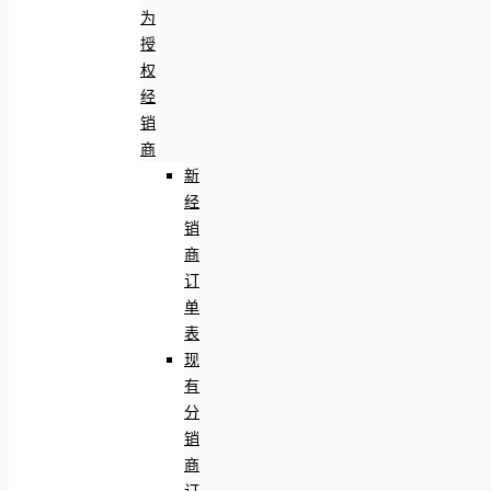
为
授
权
经
销
商
新
经
销
商
订
单
表
现
有
分
销
商
订