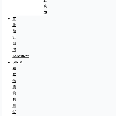
购
单
在
此
验
证
您
的
Aerostix™
SIRIM
和
其
他
机
构
的
测
试