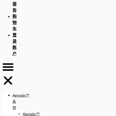
报
告
购
物
车
登
录
账
户
Aerostix™
系
列
Aerostix™