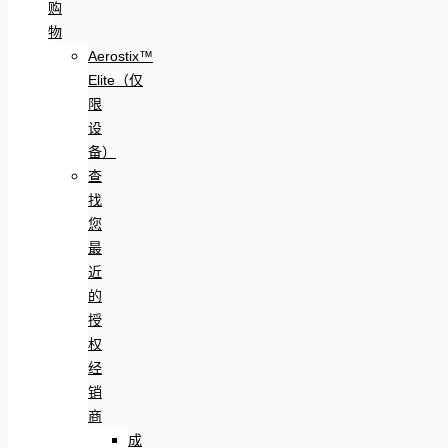
购
物
Aerostix™
Elite（仅
限
设
备）
查
找
您
最
近
的
授
权
经
销
商
成