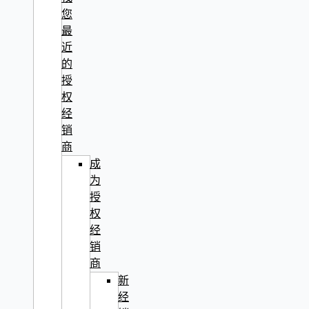
您
最
近
的
授
权
经
销
商
成
为
授
权
经
销
商
新
经