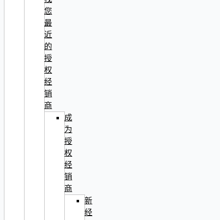
您
最
近
的
授
权
经
销
商
成
为
授
权
经
销
商
新
经