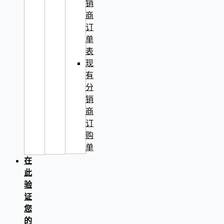
销
商
订
单
表
现
有
分
销
商
订
购
单
在
此
验
证
您
的