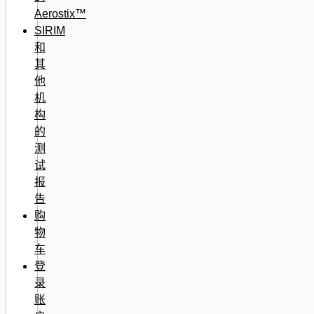
Aerostix™
SIRIM
和
其
他
机
构
的
测
试
报
告
购
物
车
登
录
账