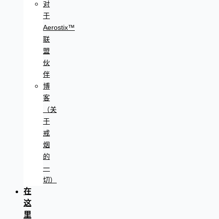
对
于
Aerostix™
联
盟
伙
伴
博
客
（关
于
戒
烟
的
一
切）
在
这
里