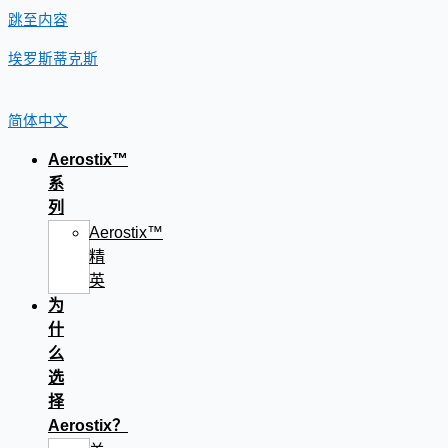
跳至内容
埃罗斯蒂克斯
简体中文
Aerostix™
系
列
Aerostix™
精
英
为
什
么
选
择
Aerostix？