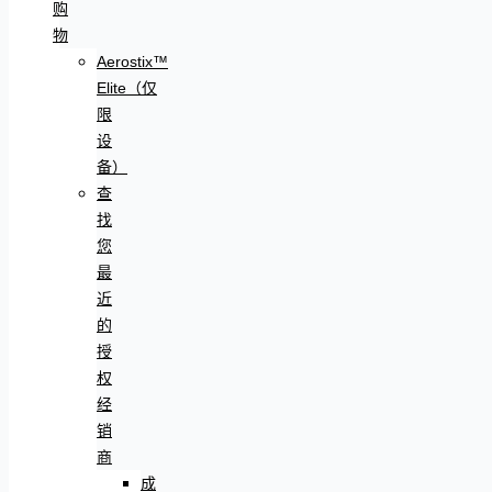
购
物
Aerostix™
Elite（仅
限
设
备）
查
找
您
最
近
的
授
权
经
销
商
成