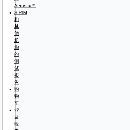
Aerostix™
SIRIM
和
其
他
机
构
的
测
试
报
告
购
物
车
登
录
账