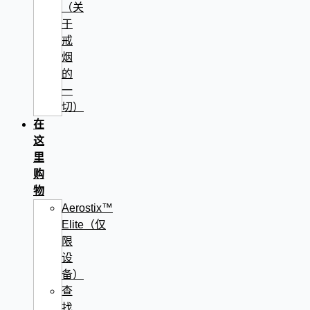
（关
于
戒
烟
的
一
切）
在
这
里
购
物
Aerostix™
Elite（仅
限
设
备）
查
找