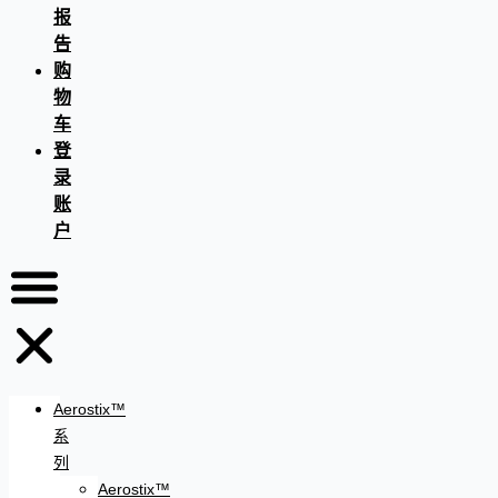
报
告
购
物
车
登
录
账
户
Aerostix™
系
列
Aerostix™