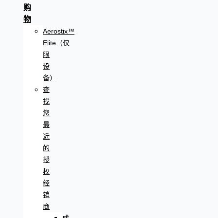
购
物
Aerostix™
Elite（仅
限
设
备）
查
找
您
最
近
的
授
权
经
销
商