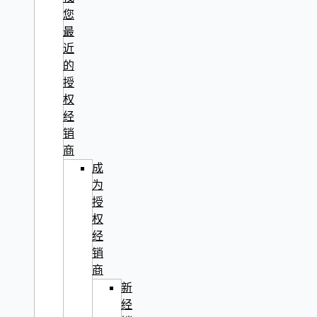
您
最
近
的
授
权
经
销
商
成
为
授
权
经
销
商
新
经