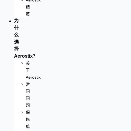
Aerostix™
精
英
为
什
么
选
择
Aerostix？
关
于
Aerostix
常
问
问
题
保
修
单