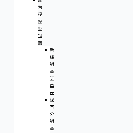
成
为
授
权
经
销
商
新
经
销
商
订
单
表
现
有
分
销
商