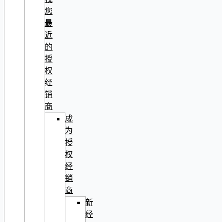
您
最
近
的
授
权
经
销
商
成
为
授
权
经
销
商
新
经