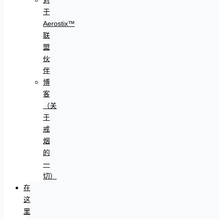
于
Aerostix™
联
盟
伙
伴
博
客
（关
于
戒
烟
的
一
切）
在
这
里