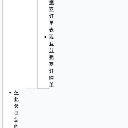
销
商
订
单
表
现
有
分
销
商
订
购
单
在
此
验
证
您
的