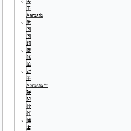
关
于
Aerostix
常
问
问
题
保
修
单
对
于
Aerostix™
联
盟
伙
伴
博
客