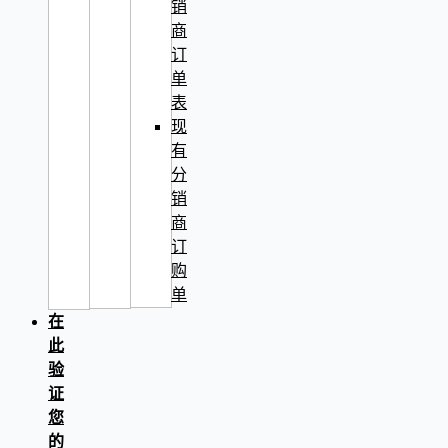
销
商
订
单
表
现
有
分
销
商
订
购
单
在
此
验
证
您
的