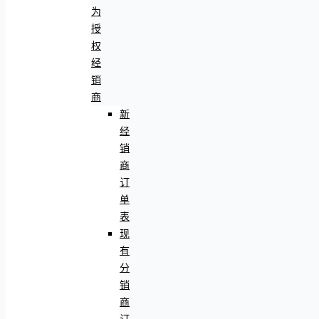
为
授
权
经
销
商
新
经
销
商
订
单
表
现
有
分
销
商
订