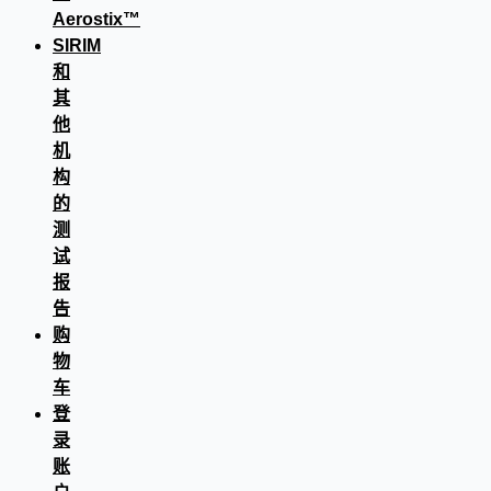
Aerostix™
SIRIM
和
其
他
机
构
的
测
试
报
告
购
物
车
登
录
账