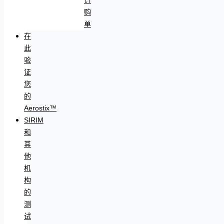
购
单
在
此
验
证
您
的
Aerostix™
SIRIM
和
其
他
机
构
的
测
试