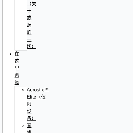
（关
于
戒
烟
的
一
切）
在
这
里
购
物
Aerostix™
Elite（仅
限
设
备）
查
找