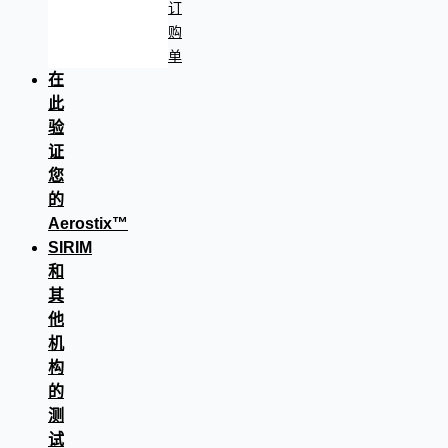
订
购
单
在
此
验
证
您
的
Aerostix™
SIRIM
和
其
他
机
构
的
测
试