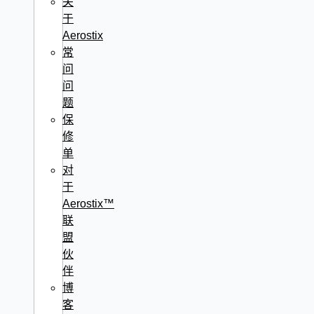
关
于
Aerostix
常
问
问
题
保
修
单
对
于
Aerostix™
联
盟
伙
伴
博
客