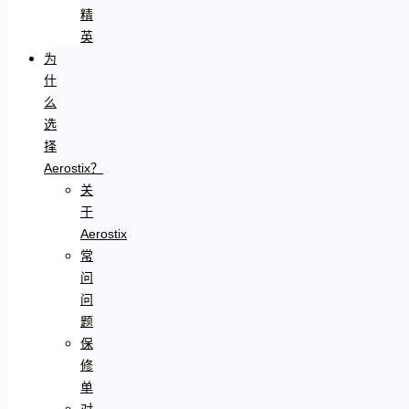
精
英
为
什
么
选
择
Aerostix？
关
于
Aerostix
常
问
问
题
保
修
单
对