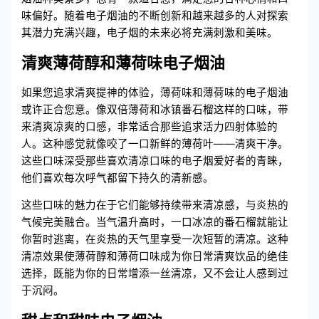
味偏好。随着电子烟油的不断创新和越来越多的人对探索
其潜力充满兴趣，电子烟的未来必将充满刺激和美味。
清爽薄荷醇和薄荷味电子烟油
如果您追求清爽提神的体验，薄荷味和薄荷味的电子烟油
或许正合您意。像双倍薄荷和冰镇番石榴这样的口味，带
来清爽凉爽的口感，非常适合那些追求活力四射体验的
人。这种感觉就像咬了一口新鲜的薄荷叶——清爽干净。
这些口味深受那些喜欢清凉口味的电子烟爱好者的青睐，
他们喜欢每次呼气都留下持久的清新感。
这些口味的魅力在于它们能够持续带来清凉感，与炎热的
气候完美融合。当气温升高时，一口冰凉的番石榴就能让
你暂时逃离，在炎热的天气里享受一次短暂的清凉。这种
清凉效果使薄荷醇和薄荷口味成为你日常清爽饮品的绝佳
选择，既能为你的日常增添一丝清凉，又不会让人感到过
于沉闷。