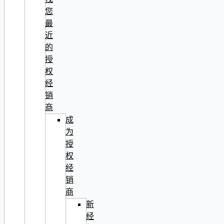
您
最
近
的
授
权
经
销
商
成
为
授
权
经
销
商
新
经