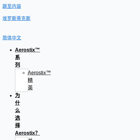
跳至内容
埃罗斯蒂克斯
简体中文
Aerostix™
系
列
Aerostix™
精
英
为
什
么
选
择
Aerostix？