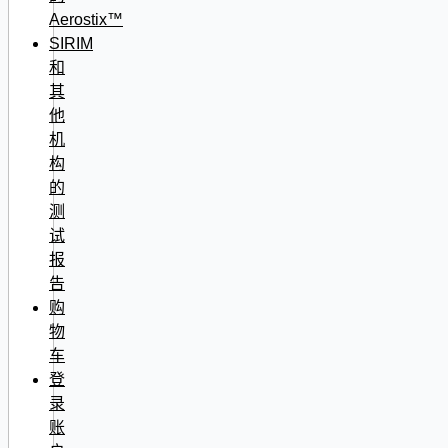
Aerostix™
SIRIM
和
其
他
机
构
的
测
试
报
告
购
物
车
登
录
账