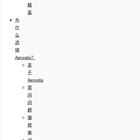
精
英
为
什
么
选
择
Aerostix？
关
于
Aerostix
常
问
问
题
保
修
单
对