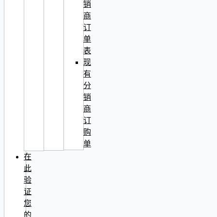
销
商
订
单
表
现
有
分
销
商
订
购
单
在
此
验
证
您
的