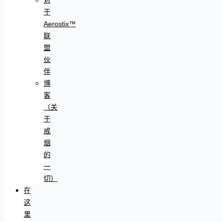
于
Aerostix™
联
盟
伙
伴
博
客
（关
于
戒
烟
的
一
切）
在
这
里