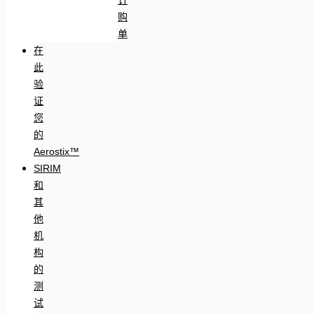
购
单
在
此
验
证
您
的
Aerostix™
SIRIM
和
其
他
机
构
的
测
试