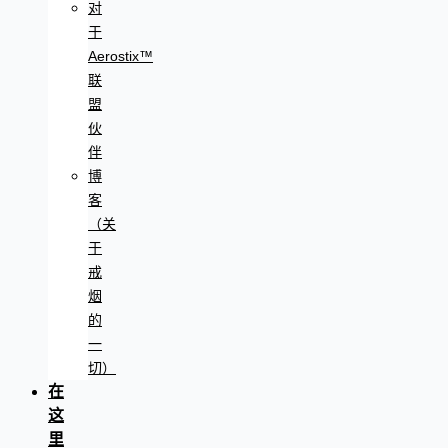
对
于
Aerostix™
联
盟
伙
伴
博
客
（关
于
戒
烟
的
一
切）
在
这
里