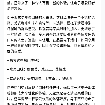
望，还带来了一种令人耳目一新的体验，让电子烟爱好者
流连忘返。
对于追求更复杂口味的人来说，饮料风味是一个不错的选
择。美式咖啡和卡布奇诺等口味选择，模拟了清晨冲泡一
杯咖啡的舒适感受。铁观音等茶类风味的加入，更增添了
一丝精致，以全新、令人兴奋的形式吸引着那些偏爱传统
口味的人士。这些口味让用户在品尝电子烟时，如同享用
一杯珍贵的咖啡或茶，因此深受追求舒适、熟悉体验的人
群的喜爱。
– 探索这些热门类别：
– 水果口味：鲜葡萄、冰西瓜、荔枝冰
– 饮品选择：美式咖啡、卡布奇诺、铁观音
这些热门类别展现了口味的多样性，确保每一次电子烟体
验都能成为个性化的体验。无论您是喜欢清淡果香的口
味，还是渴望一杯挚爱饮品的浓郁醇厚，马来西亚的电子
烟油种类繁多，总有一款适合您，满足您的各种心情和口