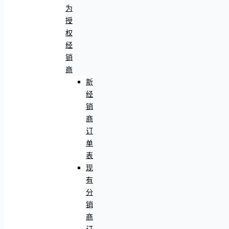
为
授
权
经
销
商
新
经
销
商
订
单
表
现
有
分
销
商
订