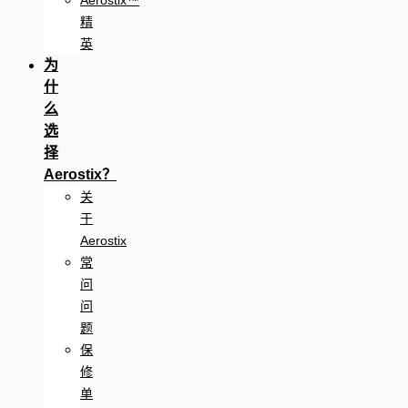
Aerostix™
精
英
为
什
么
选
择
Aerostix？
关
于
Aerostix
常
问
问
题
保
修
单