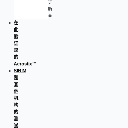
订
购
单
在
此
验
证
您
的
Aerostix™
SIRIM
和
其
他
机
构
的
测
试