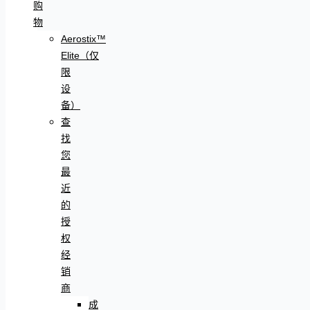
购
物
Aerostix™
Elite（仅
限
设
备）
查
找
您
最
近
的
授
权
经
销
商
成