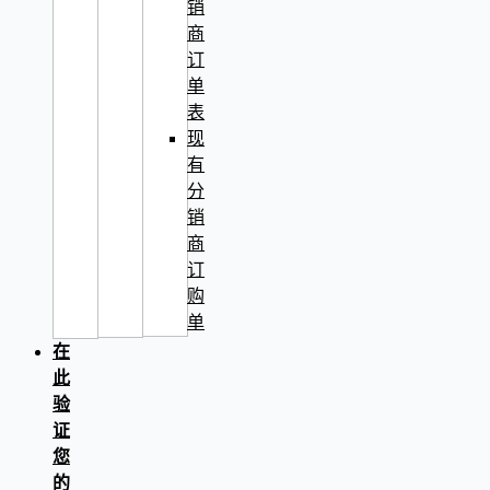
销
商
订
单
表
现
有
分
销
商
订
购
单
在
此
验
证
您
的