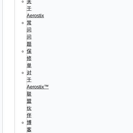
关
于
Aerostix
常
问
问
题
保
修
单
对
于
Aerostix™
联
盟
伙
伴
博
客