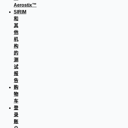
Aerostix™
SIRIM
和
其
他
机
构
的
测
试
报
告
购
物
车
登
录
账