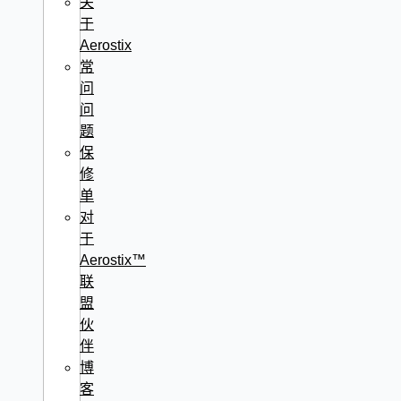
关
于
Aerostix
常
问
问
题
保
修
单
对
于
Aerostix™
联
盟
伙
伴
博
客