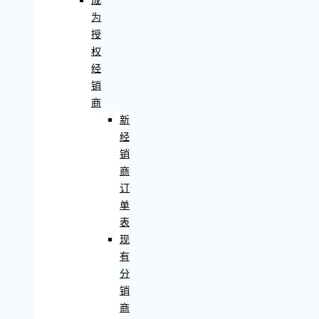
成
为
授
权
经
销
商
新
经
销
商
订
单
表
现
有
分
销
商