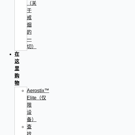
（关
于
戒
烟
的
一
切）
在
这
里
购
物
Aerostix™
Elite（仅
限
设
备）
查
找