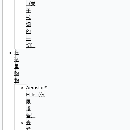
（关
于
戒
烟
的
一
切）
在
这
里
购
物
Aerostix™
Elite（仅
限
设
备）
查
找