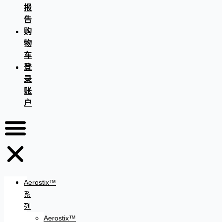
报
告
购
物
车
登
录
账
户
Aerostix™
系
列
Aerostix™