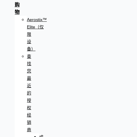
购
物
Aerostix™
Elite（仅
限
设
备）
查
找
您
最
近
的
授
权
经
销
商