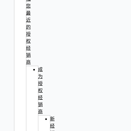
您
最
近
的
授
权
经
销
商
成
为
授
权
经
销
商
新
经