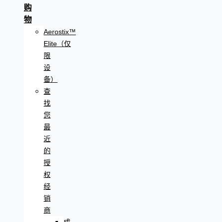
购
物
Aerostix™
Elite（仅
限
设
备）
查
找
您
最
近
的
授
权
经
销
商