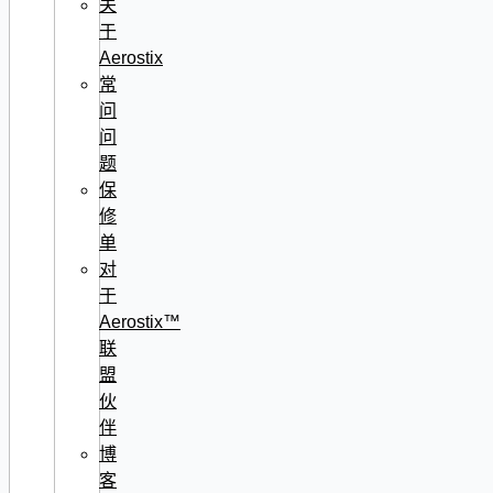
关
于
Aerostix
常
问
问
题
保
修
单
对
于
Aerostix™
联
盟
伙
伴
博
客