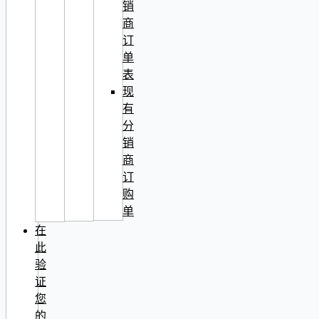
销
商
订
单
表
现
有
分
销
商
订
购
单
在
此
验
证
您
的