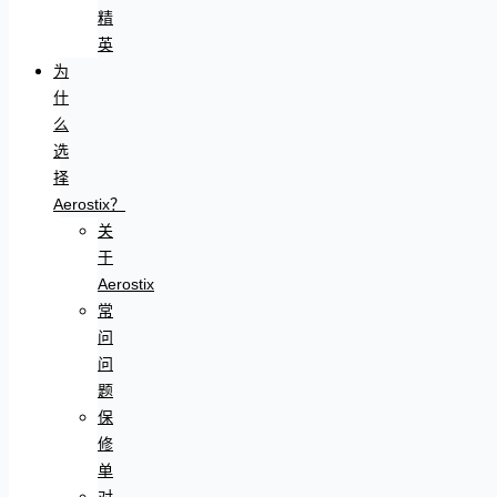
精
英
为
什
么
选
择
Aerostix？
关
于
Aerostix
常
问
问
题
保
修
单
对