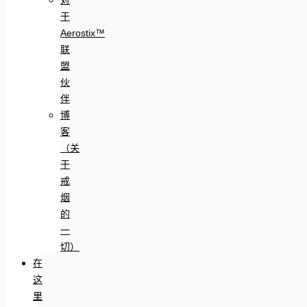
于
Aerostix™
联
盟
伙
伴
博
客
（关
于
戒
烟
的
一
切）
在
这
里