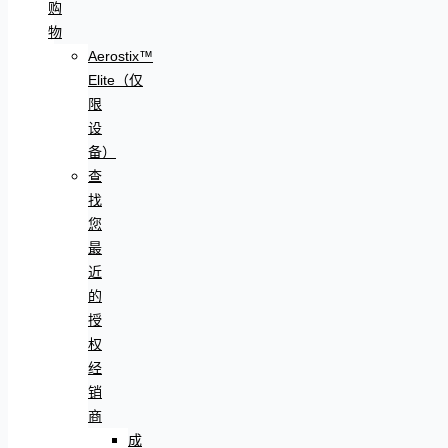
购
物
Aerostix™
Elite（仅
限
设
备）
查
找
您
最
近
的
授
权
经
销
商
成