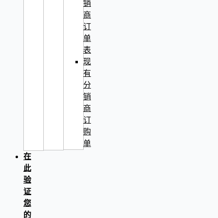
销
商
订
单
表
现
有
分
销
商
订
购
单
在
此
验
证
您
的