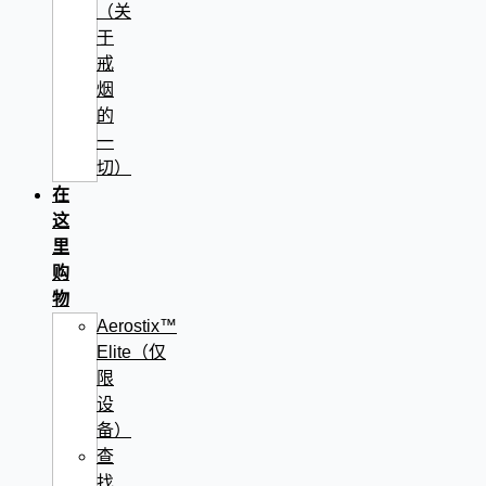
（关
于
戒
烟
的
一
切）
在
这
里
购
物
Aerostix™
Elite（仅
限
设
备）
查
找