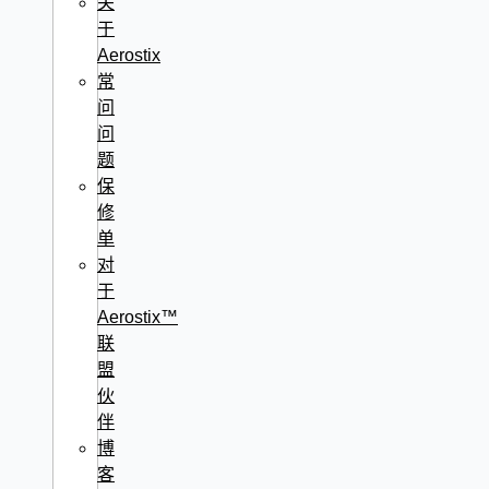
关
于
Aerostix
常
问
问
题
保
修
单
对
于
Aerostix™
联
盟
伙
伴
博
客