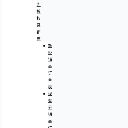
为
授
权
经
销
商
新
经
销
商
订
单
表
现
有
分
销
商
订