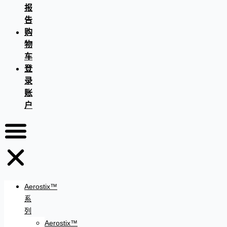
报
告
购
物
车
登
录
账
户
Aerostix™
系
列
Aerostix™