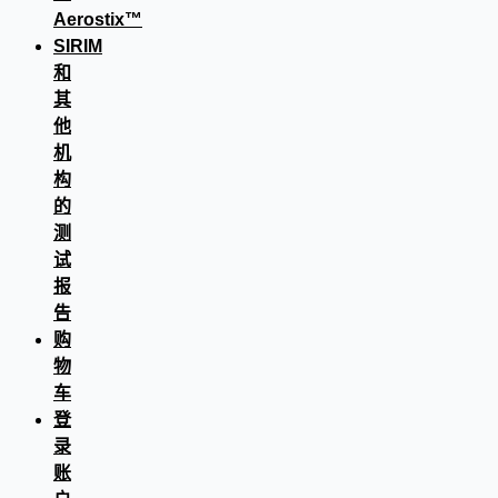
Aerostix™
SIRIM
和
其
他
机
构
的
测
试
报
告
购
物
车
登
录
账