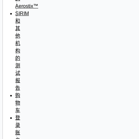
Aerostix™
SIRIM
和
其
他
机
构
的
测
试
报
告
购
物
车
登
录
账