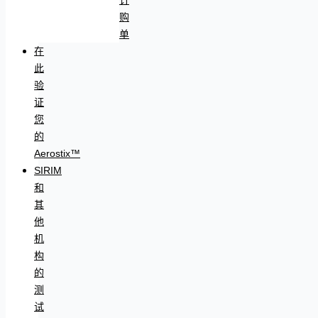
购
单
在
此
验
证
您
的
Aerostix™
SIRIM
和
其
他
机
构
的
测
试