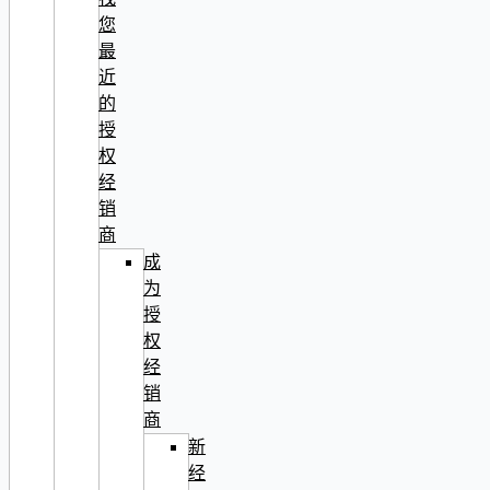
您
最
近
的
授
权
经
销
商
成
为
授
权
经
销
商
新
经