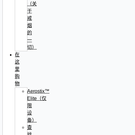
（关
于
戒
烟
的
一
切）
在
这
里
购
物
Aerostix™
Elite（仅
限
设
备）
查
找