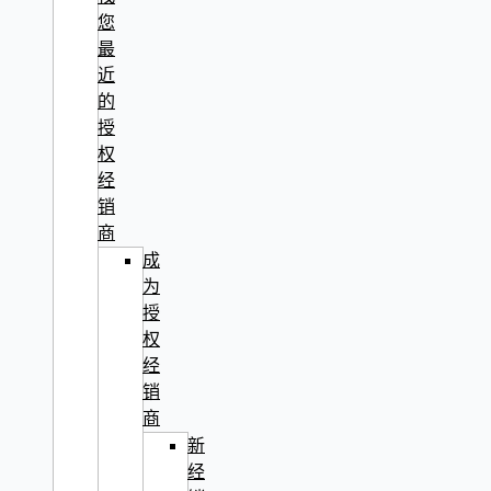
您
最
近
的
授
权
经
销
商
成
为
授
权
经
销
商
新
经