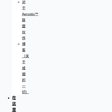
对
于
Aerostix™
联
盟
伙
伴
博
客
（关
于
戒
烟
的
一
切）
在
这
里