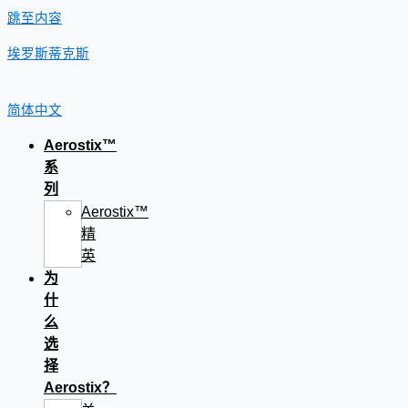
跳至内容
埃罗斯蒂克斯
简体中文
Aerostix™
系
列
Aerostix™
精
英
为
什
么
选
择
Aerostix？