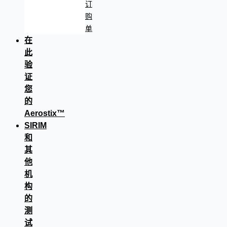
订
购
单
在
此
验
证
您
的
Aerostix™
SIRIM
和
其
他
机
构
的
测
试