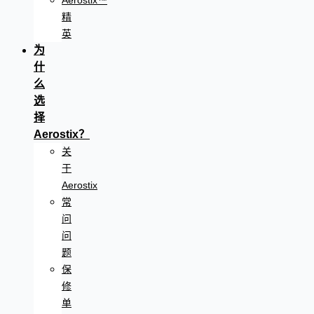
Aerostix™
精
英
为
什
么
选
择
Aerostix？
关
于
Aerostix
常
问
问
题
保
修
单