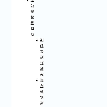
成
为
授
权
经
销
商
新
经
销
商
订
单
表
现
有
分
销
商