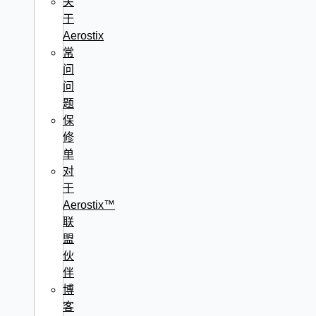
关
于
Aerostix
常
问
问
题
保
修
单
对
于
Aerostix™
联
盟
伙
伴
博
客