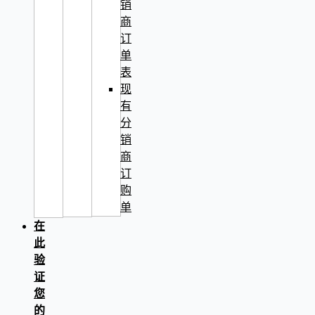
销
商
订
单
表
现
有
分
销
商
订
购
单
在
此
验
证
您
的