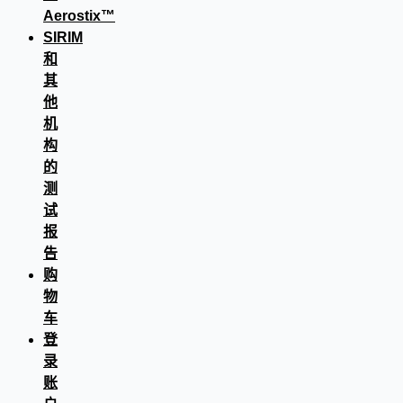
Aerostix™
SIRIM
和
其
他
机
构
的
测
试
报
告
购
物
车
登
录
账