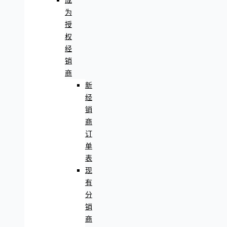
成
为
授
权
经
销
商
新
经
销
商
订
单
表
现
有
分
销
商