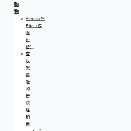
购
物
Aerostix™
Elite（仅
限
设
备）
查
找
您
最
近
的
授
权
经
销
商