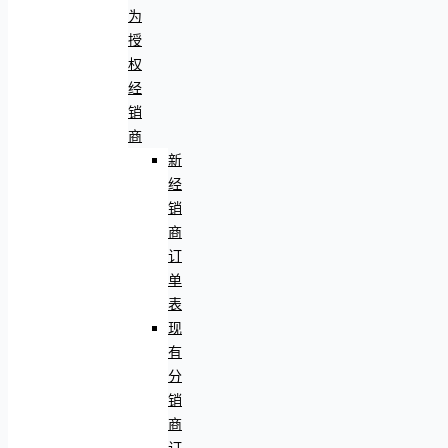
为
授
权
经
销
商
新
经
销
商
订
单
表
现
有
分
销
商
订