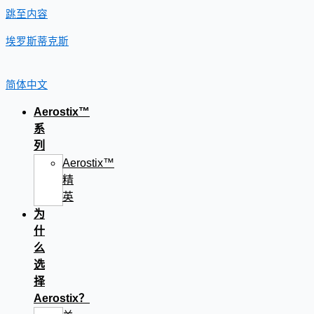
跳至内容
埃罗斯蒂克斯
简体中文
Aerostix™
系
列
Aerostix™
精
英
为
什
么
选
择
Aerostix？