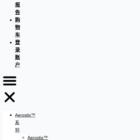
报
告
购
物
车
登
录
账
户
Aerostix™
系
列
Aerostix™