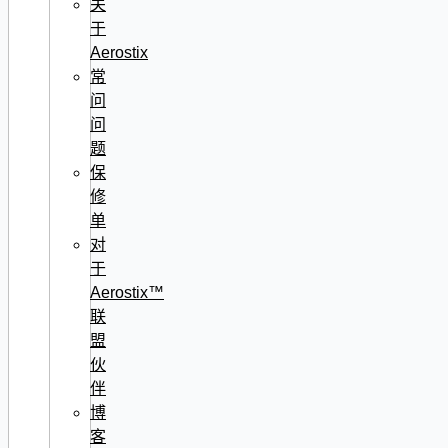
关
于
Aerostix
常
问
问
题
保
修
单
对
于
Aerostix™
联
盟
伙
伴
博
客