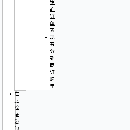
销
商
订
单
表
现
有
分
销
商
订
购
单
在
此
验
证
您
的