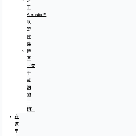
于
Aerostix™
联
盟
伙
伴
博
客
（关
于
戒
烟
的
一
切）
在
这
里