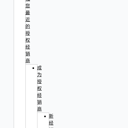
您
最
近
的
授
权
经
销
商
成
为
授
权
经
销
商
新
经