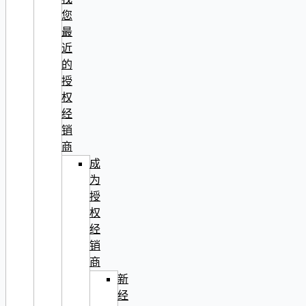
您
最
近
的
授
权
经
销
商
成
为
授
权
经
销
商
新
经