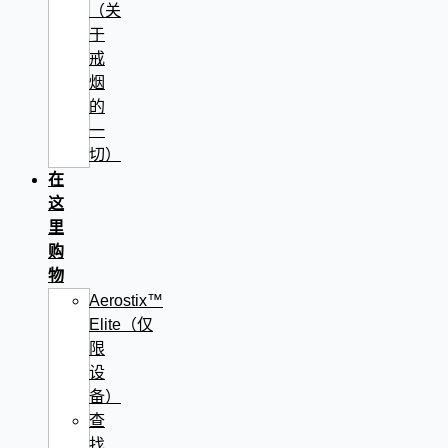
（关
于
戒
烟
的
一
切）
在
这
里
购
物
Aerostix™
Elite（仅
限
设
备）
查
找