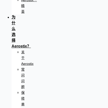
Aerostix™
精
英
为
什
么
选
择
Aerostix？
关
于
Aerostix
常
问
问
题
保
修
单