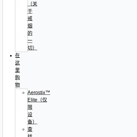
（关
于
戒
烟
的
一
切）
在
这
里
购
物
Aerostix™
Elite（仅
限
设
备）
查
找