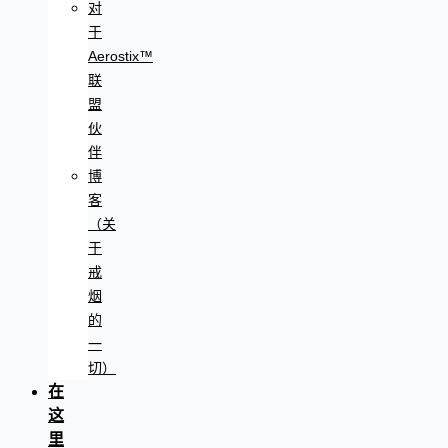
对
于
Aerostix™
联
盟
伙
伴
博
客
（关
于
戒
烟
的
一
切）
在
这
里