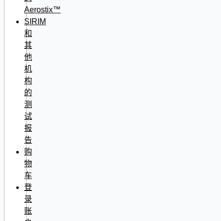
Aerostix™
SIRIM
和
其
他
机
构
的
测
试
报
告
购
物
车
登
录
账