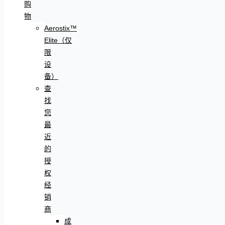
购
物
Aerostix™
Elite（仅
限
设
备）
查
找
您
最
近
的
授
权
经
销
商
成