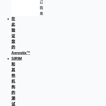
订
购
单
在
此
验
证
您
的
Aerostix™
SIRIM
和
其
他
机
构
的
测
试