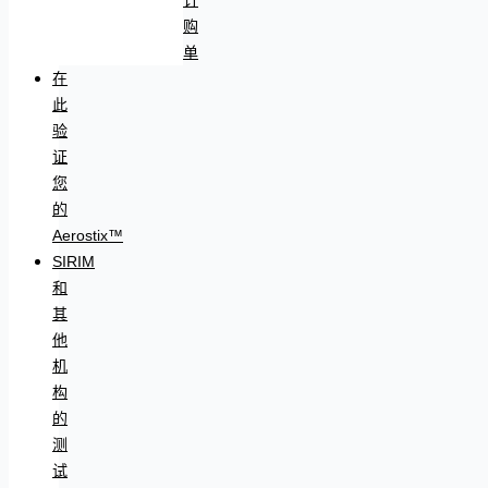
购
单
在
此
验
证
您
的
Aerostix™
SIRIM
和
其
他
机
构
的
测
试