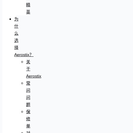
精
英
为
什
么
选
择
Aerostix？
关
于
Aerostix
常
问
问
题
保
修
单
对