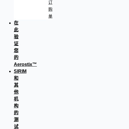
订
购
单
在
此
验
证
您
的
Aerostix™
SIRIM
和
其
他
机
构
的
测
试