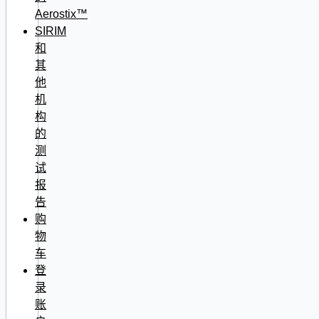
Aerostix™
SIRIM
和
其
他
机
构
的
测
试
报
告
购
物
车
登
录
账