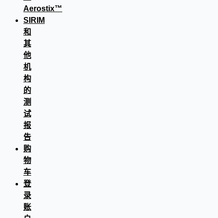
Aerostix™
SIRIM
和
其
他
机
构
的
测
试
报
告
购
物
车
登
录
账