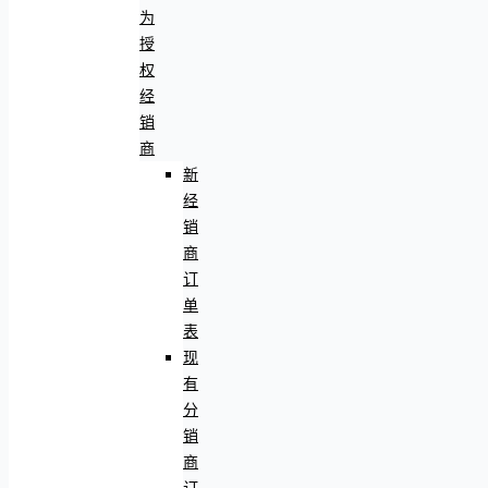
为
授
权
经
销
商
新
经
销
商
订
单
表
现
有
分
销
商
订