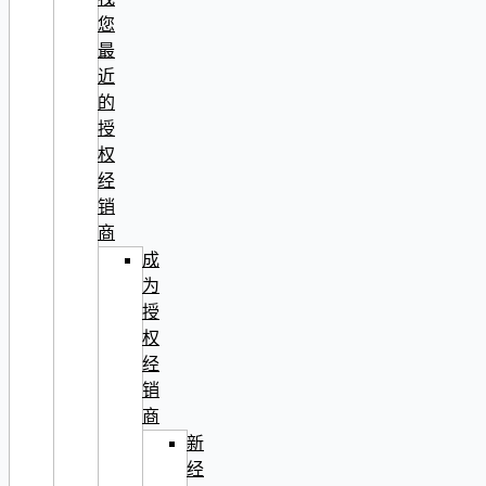
您
最
近
的
授
权
经
销
商
成
为
授
权
经
销
商
新
经