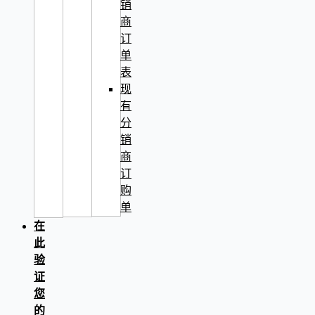
销
商
订
单
表
现
有
分
销
商
订
购
单
在
此
验
证
您
的