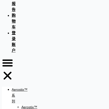
报
告
购
物
车
登
录
账
户
Aerostix™
系
列
Aerostix™