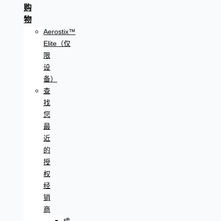
购
物
Aerostix™
Elite（仅
限
设
备）
查
找
您
最
近
的
授
权
经
销
商