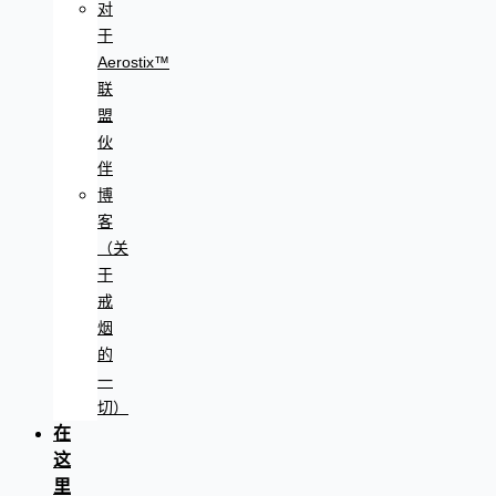
对
于
Aerostix™
联
盟
伙
伴
博
客
（关
于
戒
烟
的
一
切）
在
这
里