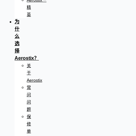
Aerostix™
精
英
为
什
么
选
择
Aerostix？
关
于
Aerostix
常
问
问
题
保
修
单