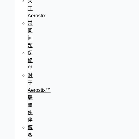
关
于
Aerostix
常
问
问
题
保
修
单
对
于
Aerostix™
联
盟
伙
伴
博
客