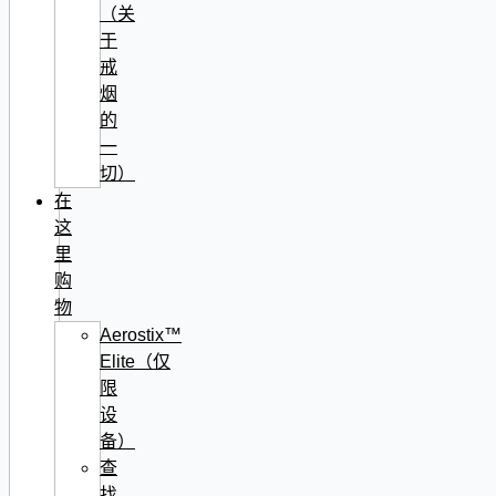
（关
于
戒
烟
的
一
切）
在
这
里
购
物
Aerostix™
Elite（仅
限
设
备）
查
找