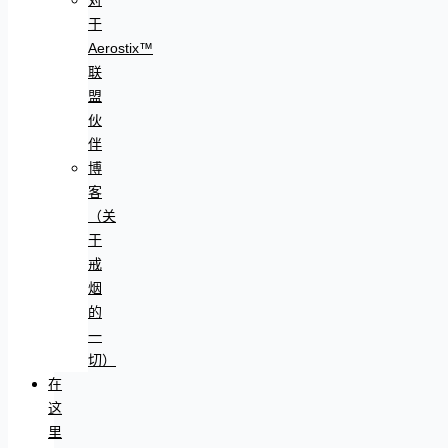
于
Aerostix™
联
盟
伙
伴
博
客
（关
于
戒
烟
的
一
切）
在
这
里