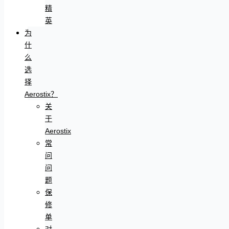
精
英
为
什
么
选
择
Aerostix？
关
于
Aerostix
常
问
问
题
保
修
单
对