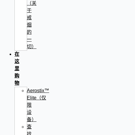
（关
于
戒
烟
的
一
切）
在
这
里
购
物
Aerostix™
Elite（仅
限
设
备）
查
找