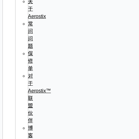
关
于
Aerostix
常
问
问
题
保
修
单
对
于
Aerostix™
联
盟
伙
伴
博
客