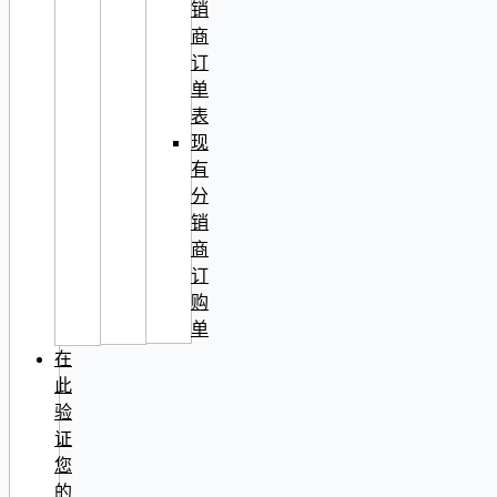
销
商
订
单
表
现
有
分
销
商
订
购
单
在
此
验
证
您
的