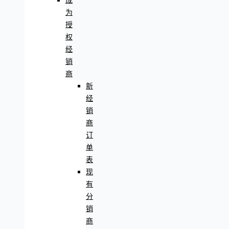
成
为
授
权
经
销
商
新
经
销
商
订
单
表
现
有
分
销
商