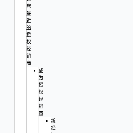
您
最
近
的
授
权
经
销
商
成
为
授
权
经
销
商
新
经