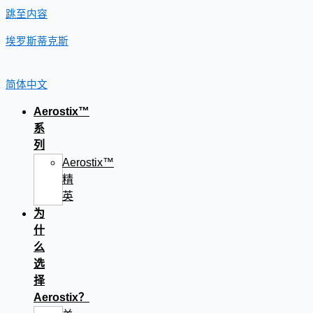
跳至内容
埃罗斯蒂克斯
简体中文
Aerostix™
系
列
Aerostix™
精
英
为
什
么
选
择
Aerostix？