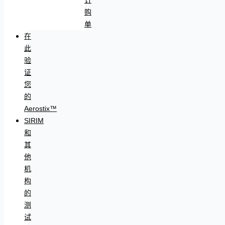
购
单
在
此
验
证
您
的
Aerostix™
SIRIM
和
其
他
机
构
的
测
试