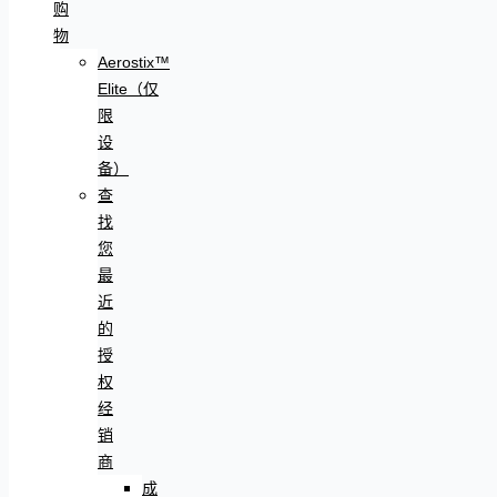
购
物
Aerostix™
Elite（仅
限
设
备）
查
找
您
最
近
的
授
权
经
销
商
成