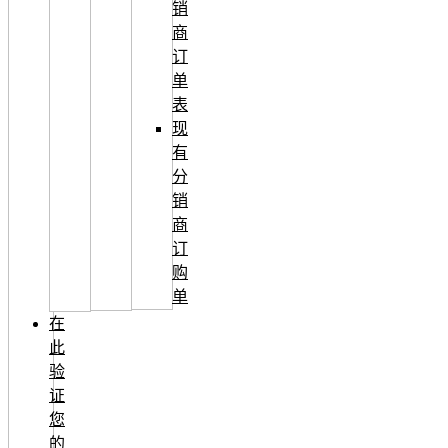
销
商
订
单
表
现
有
分
销
商
订
购
单
在
此
验
证
您
的