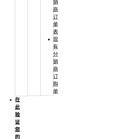
销
商
订
单
表
现
有
分
销
商
订
购
单
在
此
验
证
您
的