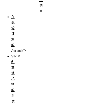
购
单
在
此
验
证
您
的
Aerostix™
SIRIM
和
其
他
机
构
的
测
试