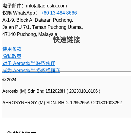
电子邮件：info[at]aerostix.com
仅限 WhatsApp：
+60 13-484 8666
A-1-9, Block A, Dataran Puchong,
Jalan PU 7/1, Taman Puchong Utama,
47140 Puchong, Malaysia
快速链接
使用条款
隐私政策
对于 Aerostix™ 联盟伙伴
成为 Aerostix™ 授权经销商
© 2024
Aerostix (M) Sdn Bhd 1512028H ( 202301018106 )
AEROSYNERGY (M) SDN. BHD. 1265265A / 201801003252