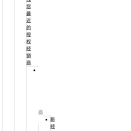
您
最
近
的
授
权
经
销
商
成
为
授
权
经
销
商
新
经