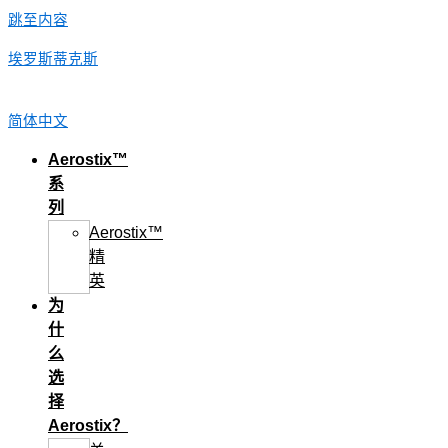
跳至内容
埃罗斯蒂克斯
简体中文
Aerostix™
系
列
Aerostix™
精
英
为
什
么
选
择
Aerostix？