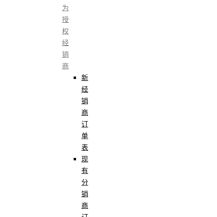
为
授
权
经
销
商
新
经
销
商
订
单
表
现
有
分
销
商
订