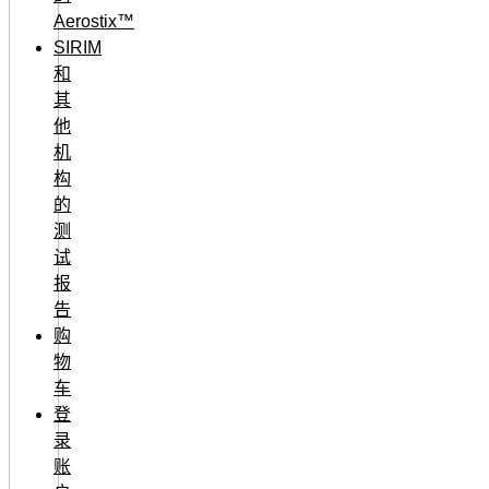
Aerostix™
SIRIM
和
其
他
机
构
的
测
试
报
告
购
物
车
登
录
账