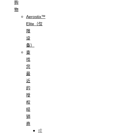
购
物
Aerostix™
Elite（仅
限
设
备）
查
找
您
最
近
的
授
权
经
销
商
成