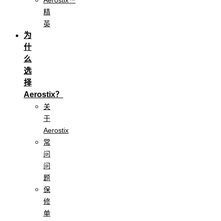
Aerostix™
精
英
为
什
么
选
择
Aerostix？
关
于
Aerostix
常
问
问
题
保
修
单