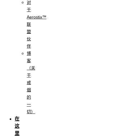
对
于
Aerostix™
联
盟
伙
伴
博
客
（关
于
戒
烟
的
一
切）
在
这
里