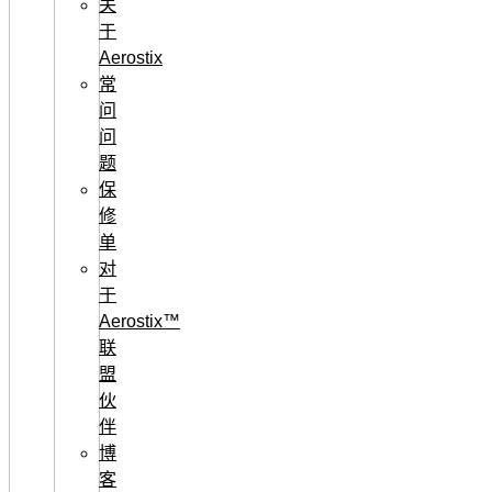
关
于
Aerostix
常
问
问
题
保
修
单
对
于
Aerostix™
联
盟
伙
伴
博
客