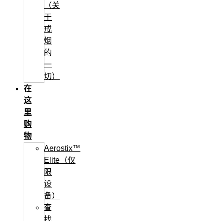
（关
于
戒
烟
的
一
切）
在
这
里
购
物
Aerostix™
Elite（仅
限
设
备）
查
找