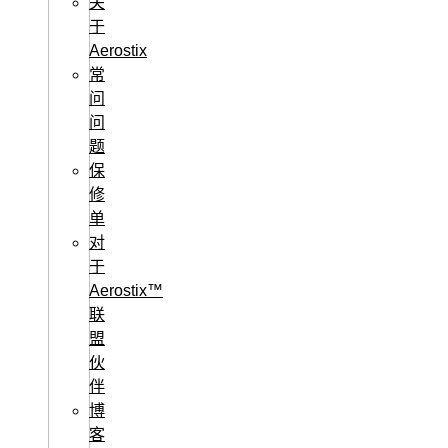
关
于
Aerostix
常
问
问
题
保
修
单
对
于
Aerostix™
联
盟
伙
伴
博
客