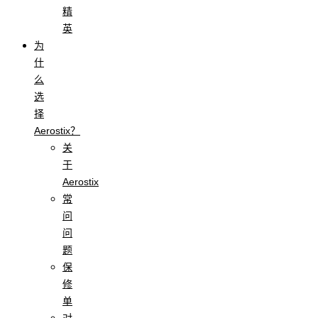
精
英
为
什
么
选
择
Aerostix？
关
于
Aerostix
常
问
问
题
保
修
单
对