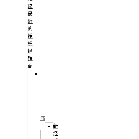
您
最
近
的
授
权
经
销
商
成
为
授
权
经
销
商
新
经