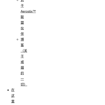
于
Aerostix™
联
盟
伙
伴
博
客
（关
于
戒
烟
的
一
切）
在
这
里