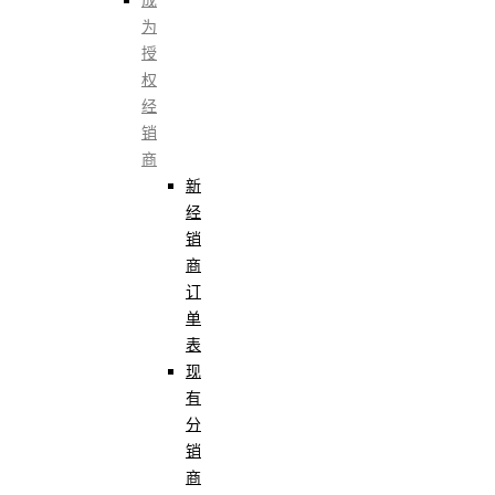
成
为
授
权
经
销
商
新
经
销
商
订
单
表
现
有
分
销
商