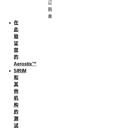
订
购
单
在
此
验
证
您
的
Aerostix™
SIRIM
和
其
他
机
构
的
测
试