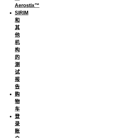
Aerostix™
SIRIM
和
其
他
机
构
的
测
试
报
告
购
物
车
登
录
账