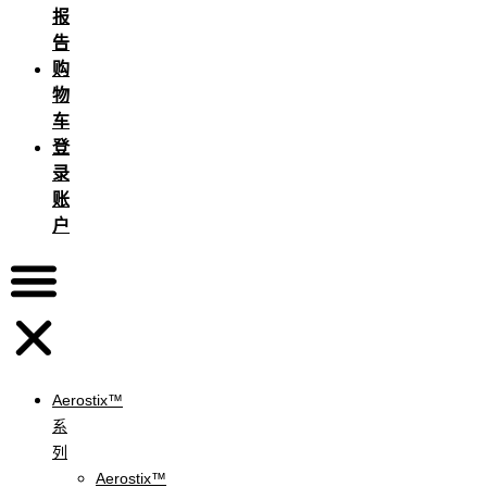
报
告
购
物
车
登
录
账
户
Aerostix™
系
列
Aerostix™