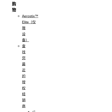
购
物
Aerostix™
Elite（仅
限
设
备）
查
找
您
最
近
的
授
权
经
销
商