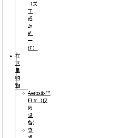
（关
于
戒
烟
的
一
切）
在
这
里
购
物
Aerostix™
Elite（仅
限
设
备）
查
找