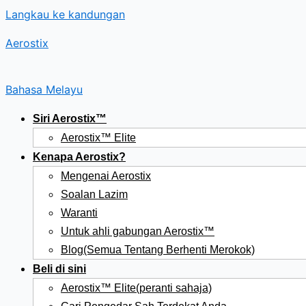
Langkau ke kandungan
Aerostix
Bahasa Melayu
Siri Aerostix™
Aerostix™ Elite
Kenapa Aerostix?
Mengenai Aerostix
Soalan Lazim
Waranti
Untuk ahli gabungan Aerostix™
Blog(Semua Tentang Berhenti Merokok)
Beli di sini
Aerostix™ Elite(peranti sahaja)