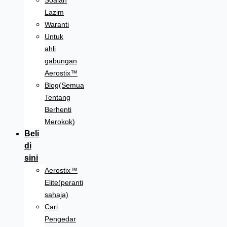
Soalan
Lazim
Waranti
Untuk
ahli
gabungan
Aerostix™
Blog(Semua
Tentang
Berhenti
Merokok)
Beli
di
sini
Aerostix™
Elite(peranti
sahaja)
Cari
Pengedar