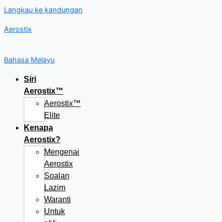
Langkau ke kandungan
Aerostix
Bahasa Melayu
Siri
Aerostix™
Aerostix™
Elite
Kenapa
Aerostix?
Mengenai
Aerostix
Soalan
Lazim
Waranti
Untuk