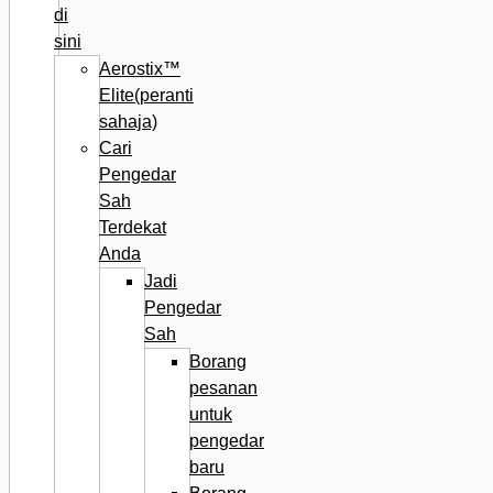
di
sini
Aerostix™
Elite(peranti
sahaja)
Cari
Pengedar
Sah
Terdekat
Anda
Jadi
Pengedar
Sah
Borang
pesanan
untuk
pengedar
baru