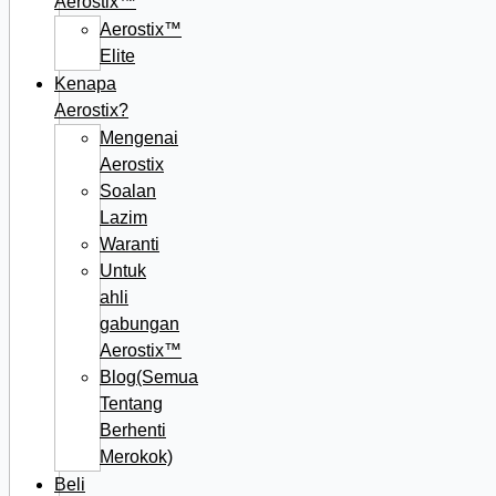
Aerostix™
Aerostix™
Elite
Kenapa
Aerostix?
Mengenai
Aerostix
Soalan
Lazim
Waranti
Untuk
ahli
gabungan
Aerostix™
Blog(Semua
Tentang
Berhenti
Merokok)
Beli