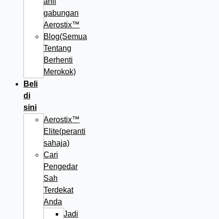
ahli
gabungan
Aerostix™
Blog(Semua
Tentang
Berhenti
Merokok)
Beli
di
sini
Aerostix™
Elite(peranti
sahaja)
Cari
Pengedar
Sah
Terdekat
Anda
Jadi