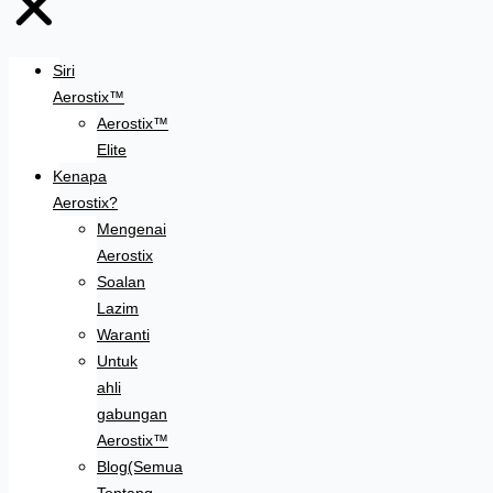
Siri
Aerostix™
Aerostix™
Elite
Kenapa
Aerostix?
Mengenai
Aerostix
Soalan
Lazim
Waranti
Untuk
ahli
gabungan
Aerostix™
Blog(Semua
Tentang