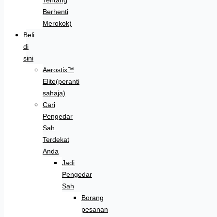
Berhenti
Merokok)
Beli
di
sini
Aerostix™
Elite(peranti
sahaja)
Cari
Pengedar
Sah
Terdekat
Anda
Jadi
Pengedar
Sah
Borang
pesanan