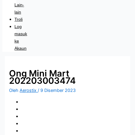
Lain-
lain
Troli
Log
masuk
ke
Akaun
Ong Mini Mart
202203003474
Oleh
Aerostix
/
9 Disember 2023