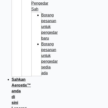
Pengedar
Sah
Borang
pesanan
untuk
pengedar
baru
Borang
pesanan
untuk
pengedar
sedia
ada
Sahkan
Aerostix™
anda
di
sini