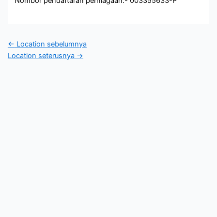
Nombor pendaftaran perniagaan:- 003355633-P
←
Location sebelumnya
Location seterusnya
→