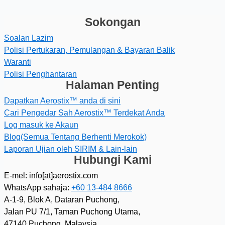
Sokongan
Soalan Lazim
Polisi Pertukaran, Pemulangan & Bayaran Balik
Waranti
Polisi Penghantaran
Halaman Penting
Dapatkan Aerostix™ anda di sini
Cari Pengedar Sah Aerostix™ Terdekat Anda
Log masuk ke Akaun
Blog(Semua Tentang Berhenti Merokok)
Laporan Ujian oleh SIRIM & Lain-lain
Hubungi Kami
E-mel: info[at]aerostix.com
WhatsApp sahaja:
+60 13-484 8666
A-1-9, Blok A, Dataran Puchong,
Jalan PU 7/1, Taman Puchong Utama,
47140 Puchong, Malaysia