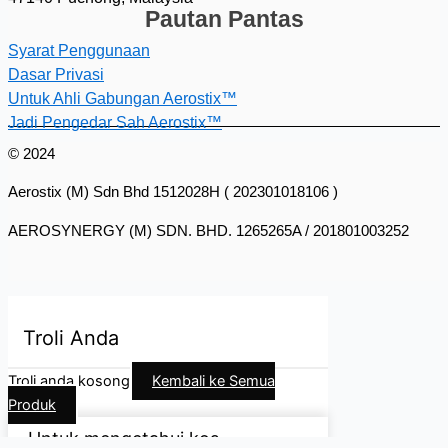
Pautan Pantas
Syarat Penggunaan
Dasar Privasi
Untuk Ahli Gabungan Aerostix™
Jadi Pengedar Sah Aerostix™
© 2024
Aerostix (M) Sdn Bhd 1512028H ( 202301018106 )
AEROSYNERGY (M) SDN. BHD. 1265265A / 201801003252
Troli Anda
Troli anda kosong
Kembali ke Semua
Produk
Untuk mengetahui kos