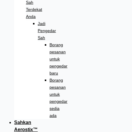
Sah
Terdekat
Anda
Jadi
Pengedar
Sah
Borang
pesanan
untuk
pengedar
baru
Borang
pesanan
untuk
pengedar
sedia
ada
Sahkan
Aerostix™