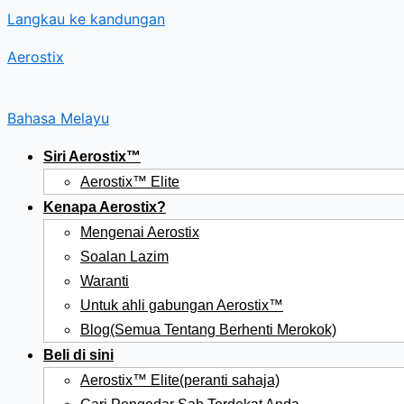
Langkau ke kandungan
Aerostix
Bahasa Melayu
Siri Aerostix™
Aerostix™ Elite
Kenapa Aerostix?
Mengenai Aerostix
Soalan Lazim
Waranti
Untuk ahli gabungan Aerostix™
Blog(Semua Tentang Berhenti Merokok)
Beli di sini
Aerostix™ Elite(peranti sahaja)