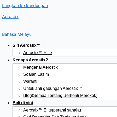
Langkau ke kandungan
Aerostix
Bahasa Melayu
Siri Aerostix™
Aerostix™ Elite
Kenapa Aerostix?
Mengenai Aerostix
Soalan Lazim
Waranti
Untuk ahli gabungan Aerostix™
Blog(Semua Tentang Berhenti Merokok)
Beli di sini
Aerostix™ Elite(peranti sahaja)