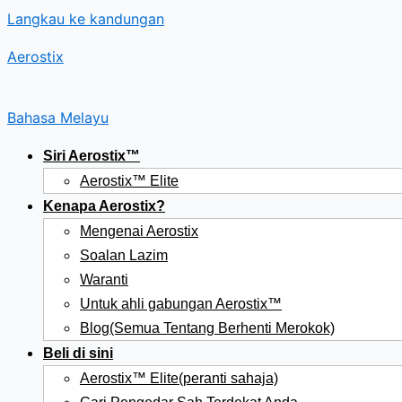
Langkau ke kandungan
Aerostix
Bahasa Melayu
Siri Aerostix™
Aerostix™ Elite
Kenapa Aerostix?
Mengenai Aerostix
Soalan Lazim
Waranti
Untuk ahli gabungan Aerostix™
Blog(Semua Tentang Berhenti Merokok)
Beli di sini
Aerostix™ Elite(peranti sahaja)