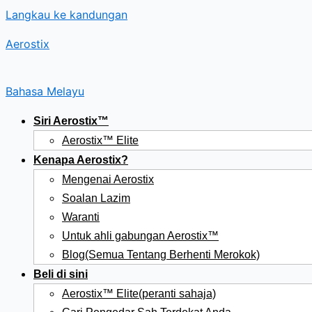
Langkau ke kandungan
Aerostix
Bahasa Melayu
Siri Aerostix™
Aerostix™ Elite
Kenapa Aerostix?
Mengenai Aerostix
Soalan Lazim
Waranti
Untuk ahli gabungan Aerostix™
Blog(Semua Tentang Berhenti Merokok)
Beli di sini
Aerostix™ Elite(peranti sahaja)