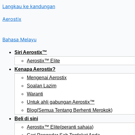
Langkau ke kandungan
Aerostix
Bahasa Melayu
Siri Aerostix™
Aerostix™ Elite
Kenapa Aerostix?
Mengenai Aerostix
Soalan Lazim
Waranti
Untuk ahli gabungan Aerostix™
Blog(Semua Tentang Berhenti Merokok)
Beli di sini
Aerostix™ Elite(peranti sahaja)