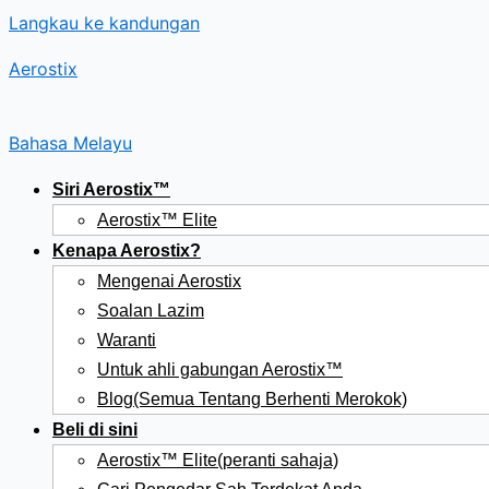
Langkau ke kandungan
Aerostix
Bahasa Melayu
Siri Aerostix™
Aerostix™ Elite
Kenapa Aerostix?
Mengenai Aerostix
Soalan Lazim
Waranti
Untuk ahli gabungan Aerostix™
Blog(Semua Tentang Berhenti Merokok)
Beli di sini
Aerostix™ Elite(peranti sahaja)