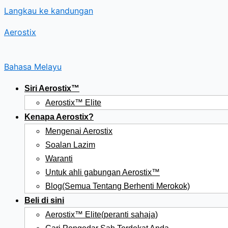
Langkau ke kandungan
Aerostix
Bahasa Melayu
Siri Aerostix™
Aerostix™ Elite
Kenapa Aerostix?
Mengenai Aerostix
Soalan Lazim
Waranti
Untuk ahli gabungan Aerostix™
Blog(Semua Tentang Berhenti Merokok)
Beli di sini
Aerostix™ Elite(peranti sahaja)