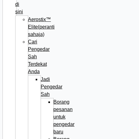
di
sini
Aerostix™
Elite(peranti
sahaja)
Cari
Pengedar
Sah
Terdekat
Anda
Jadi
Pengedar
Sah
Borang
pesanan
untuk
pengedar
baru