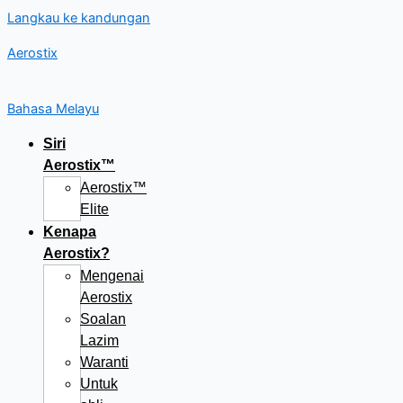
Langkau ke kandungan
Aerostix
Bahasa Melayu
Siri
Aerostix™
Aerostix™
Elite
Kenapa
Aerostix?
Mengenai
Aerostix
Soalan
Lazim
Waranti
Untuk