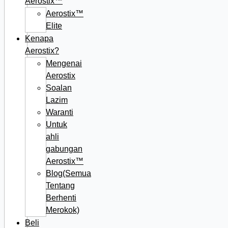
Aerostix™
Aerostix™
Elite
Kenapa
Aerostix?
Mengenai
Aerostix
Soalan
Lazim
Waranti
Untuk
ahli
gabungan
Aerostix™
Blog(Semua
Tentang
Berhenti
Merokok)
Beli