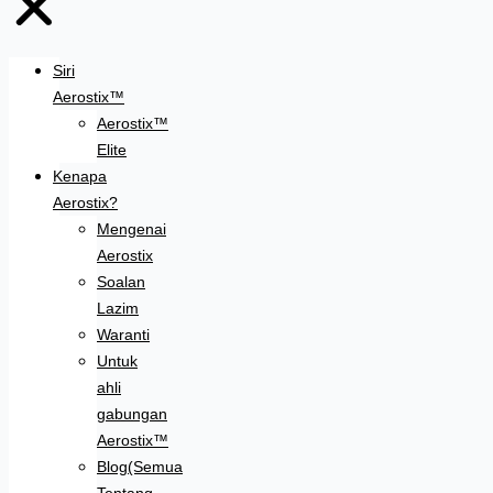
Siri
Aerostix™
Aerostix™
Elite
Kenapa
Aerostix?
Mengenai
Aerostix
Soalan
Lazim
Waranti
Untuk
ahli
gabungan
Aerostix™
Blog(Semua
Tentang