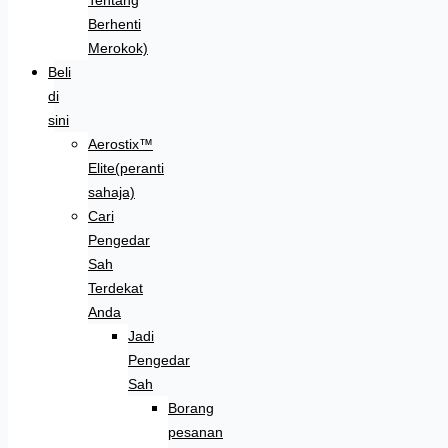
Berhenti
Merokok)
Beli
di
sini
Aerostix™
Elite(peranti
sahaja)
Cari
Pengedar
Sah
Terdekat
Anda
Jadi
Pengedar
Sah
Borang
pesanan