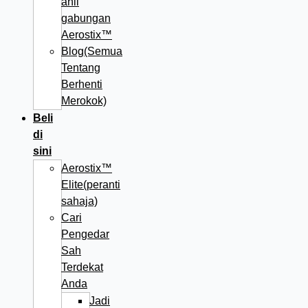
ahli
gabungan
Aerostix™
Blog(Semua
Tentang
Berhenti
Merokok)
Beli
di
sini
Aerostix™
Elite(peranti
sahaja)
Cari
Pengedar
Sah
Terdekat
Anda
Jadi