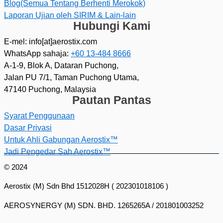
Blog(Semua Tentang Berhenti Merokok)
Laporan Ujian oleh SIRIM & Lain-lain
Hubungi Kami
E-mel: info[at]aerostix.com
WhatsApp sahaja:
+60 13-484 8666
A-1-9, Blok A, Dataran Puchong,
Jalan PU 7/1, Taman Puchong Utama,
47140 Puchong, Malaysia
Pautan Pantas
Syarat Penggunaan
Dasar Privasi
Untuk Ahli Gabungan Aerostix™
Jadi Pengedar Sah Aerostix™
© 2024
Aerostix (M) Sdn Bhd 1512028H ( 202301018106 )
AEROSYNERGY (M) SDN. BHD. 1265265A / 201801003252