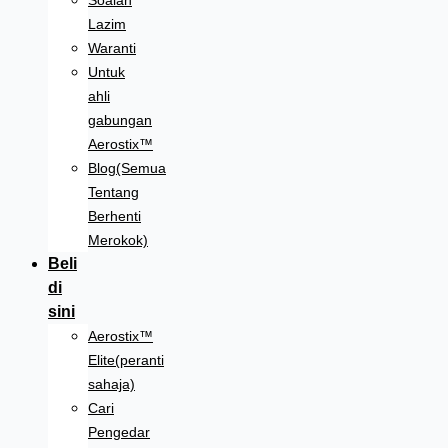
Soalan
Lazim
Waranti
Untuk
ahli
gabungan
Aerostix™
Blog(Semua
Tentang
Berhenti
Merokok)
Beli
di
sini
Aerostix™
Elite(peranti
sahaja)
Cari
Pengedar