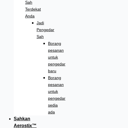
Sah
Terdekat
Anda
Jadi
Pengedar
Sah
Borang
pesanan
untuk
pengedar
baru
Borang
pesanan
untuk
pengedar
sedia
ada
Sahkan
Aerostix™