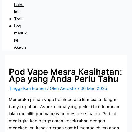
Lain-
lain
Troli
Log
masuk
ke
Akaun
Pod Vape Mesra Kesihatan:
Apa yang Anda Perlu Tahu
Tinggalkan komen
/ Oleh
Aerostix
/
30 Mac 2025
Meneroka pilihan vape boleh berasa luar biasa dengan
banyak pilihan. Aspek utama yang perlu diberi tumpuan
ialah memilih pod vape yang mesra kesihatan. Pod ini
meningkatkan pengalaman keseluruhan dengan
menekankan kesejahteraan sambil membolehkan anda