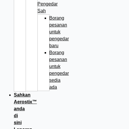
Pengedar
Sah
Borang
pesanan
untuk
pengedar
baru
Borang
pesanan
untuk
pengedar
sedia
ada
Sahkan
Aerostix™
anda
di
sini