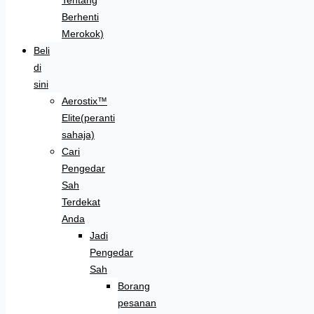
Berhenti
Merokok)
Beli
di
sini
Aerostix™
Elite(peranti
sahaja)
Cari
Pengedar
Sah
Terdekat
Anda
Jadi
Pengedar
Sah
Borang
pesanan