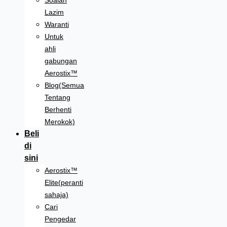
Soalan
Lazim
Waranti
Untuk
ahli
gabungan
Aerostix™
Blog(Semua
Tentang
Berhenti
Merokok)
Beli
di
sini
Aerostix™
Elite(peranti
sahaja)
Cari
Pengedar