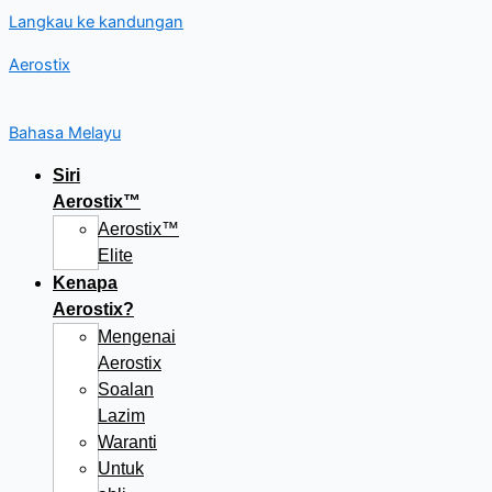
Langkau ke kandungan
Aerostix
Bahasa Melayu
Siri
Aerostix™
Aerostix™
Elite
Kenapa
Aerostix?
Mengenai
Aerostix
Soalan
Lazim
Waranti
Untuk