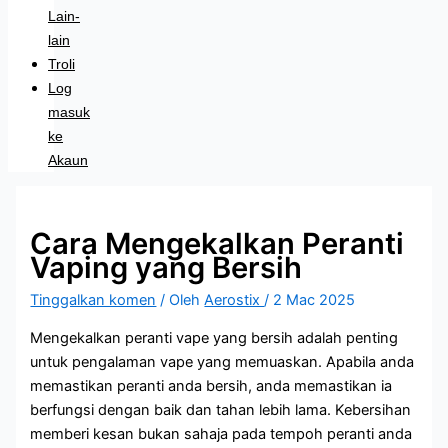
Lain-
lain
Troli
Log
masuk
ke
Akaun
Cara Mengekalkan Peranti
Vaping yang Bersih
Tinggalkan komen
/ Oleh
Aerostix
/
2 Mac 2025
Mengekalkan peranti vape yang bersih adalah penting
untuk pengalaman vape yang memuaskan. Apabila anda
memastikan peranti anda bersih, anda memastikan ia
berfungsi dengan baik dan tahan lebih lama. Kebersihan
memberi kesan bukan sahaja pada tempoh peranti anda