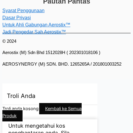
Pautan Pantas
Syarat Penggunaan
Dasar Privasi
Untuk Ahli Gabungan Aerostix™
Jadi Pengedar Sah Aerostix™
© 2024
Aerostix (M) Sdn Bhd 1512028H ( 202301018106 )
AEROSYNERGY (M) SDN. BHD. 1265265A / 201801003252
Troli Anda
Troli anda kosong
Kembali ke Semua
Produk
Untuk mengetahui kos
penghantaran anda, Sila