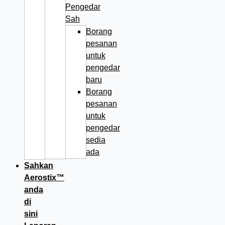
Pengedar
Sah
Borang
pesanan
untuk
pengedar
baru
Borang
pesanan
untuk
pengedar
sedia
ada
Sahkan
Aerostix™
anda
di
sini