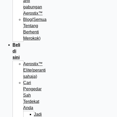
ahli
gabungan
Aerostix™
Blog(Semua
Tentang
Berhenti
Merokok)
Beli
di
sini
Aerostix™
Elite(peranti
sahaja)
Cari
Pengedar
Sah
Terdekat
Anda
Jadi