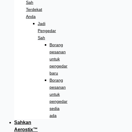
Sah
Terdekat
Anda
Jadi
Pengedar
Sah
Borang
pesanan
untuk
pengedar
baru
Borang
pesanan
untuk
pengedar
sedia
ada
Sahkan
Aerostix™