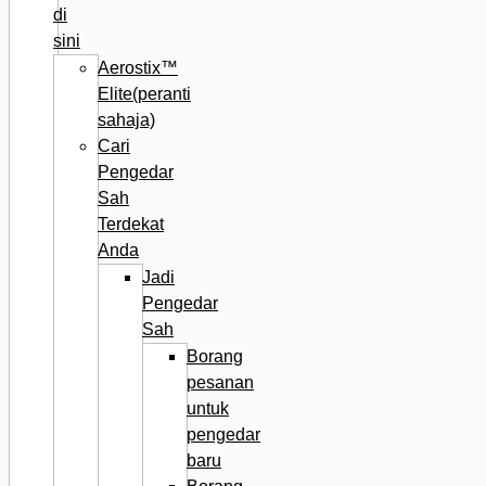
di
sini
Aerostix™
Elite(peranti
sahaja)
Cari
Pengedar
Sah
Terdekat
Anda
Jadi
Pengedar
Sah
Borang
pesanan
untuk
pengedar
baru