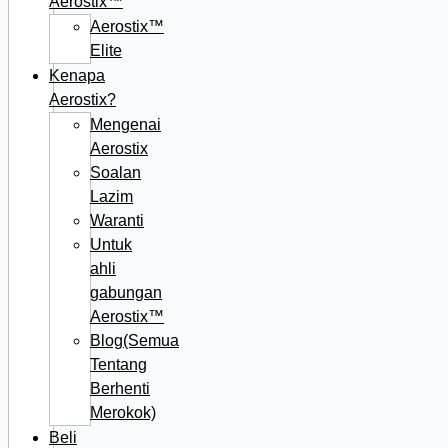
Aerostix™
Aerostix™
Elite
Kenapa
Aerostix?
Mengenai
Aerostix
Soalan
Lazim
Waranti
Untuk
ahli
gabungan
Aerostix™
Blog(Semua
Tentang
Berhenti
Merokok)
Beli