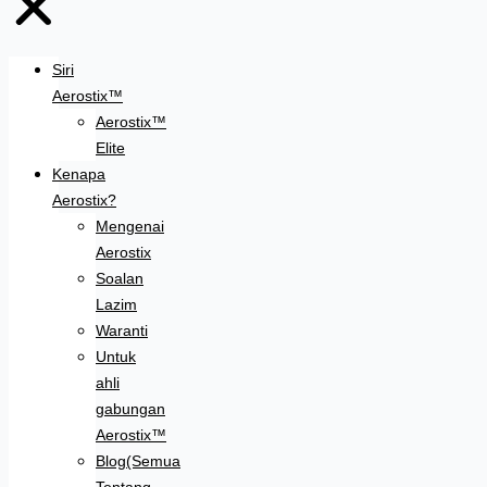
Siri
Aerostix™
Aerostix™
Elite
Kenapa
Aerostix?
Mengenai
Aerostix
Soalan
Lazim
Waranti
Untuk
ahli
gabungan
Aerostix™
Blog(Semua
Tentang