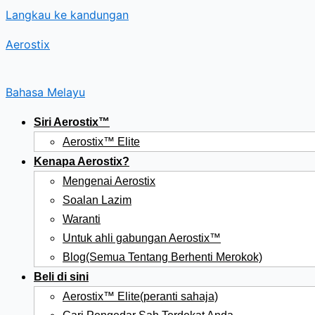
Langkau ke kandungan
Aerostix
Bahasa Melayu
Siri Aerostix™
Aerostix™ Elite
Kenapa Aerostix?
Mengenai Aerostix
Soalan Lazim
Waranti
Untuk ahli gabungan Aerostix™
Blog(Semua Tentang Berhenti Merokok)
Beli di sini
Aerostix™ Elite(peranti sahaja)