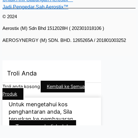
Jadi Pengedar Sah Aerostix™
© 2024
Aerostix (M) Sdn Bhd 1512028H ( 202301018106 )
AEROSYNERGY (M) SDN. BHD. 1265265A / 201801003252
Troli Anda
Troli anda kosong
Kembali ke Semua
Produk
Untuk mengetahui kos
penghantaran anda, Sila
teruskan ke pembayaran.
Terus membeli-belah