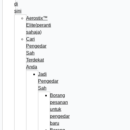
di
sini
Aerostix™
Elite(peranti
sahaja)
Cari
Pengedar
Sah
Terdekat
Anda
Jadi
Pengedar
Sah
Borang
pesanan
untuk
pengedar
baru