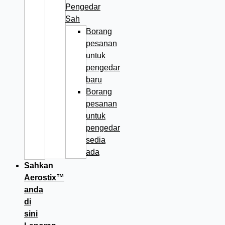
Pengedar
Sah
Borang
pesanan
untuk
pengedar
baru
Borang
pesanan
untuk
pengedar
sedia
ada
Sahkan
Aerostix™
anda
di
sini