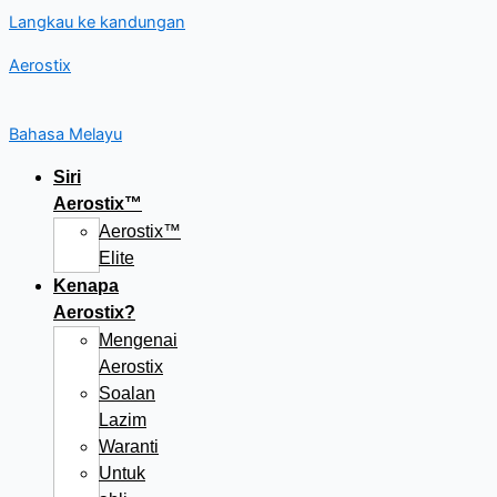
Langkau ke kandungan
Aerostix
Bahasa Melayu
Siri
Aerostix™
Aerostix™
Elite
Kenapa
Aerostix?
Mengenai
Aerostix
Soalan
Lazim
Waranti
Untuk