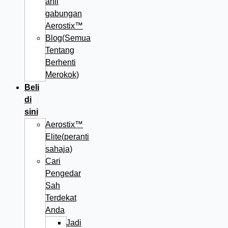
ahli
gabungan
Aerostix™
Blog(Semua
Tentang
Berhenti
Merokok)
Beli
di
sini
Aerostix™
Elite(peranti
sahaja)
Cari
Pengedar
Sah
Terdekat
Anda
Jadi