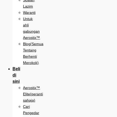
Soalan
Lazim
Waranti
Untuk
ahli
gabungan
Aerostix™
Blog(Semua
Tentang
Berhenti
Merokok)
Beli
di
sini
Aerostix™
Elite(peranti
sahaja)
Cari
Pengedar