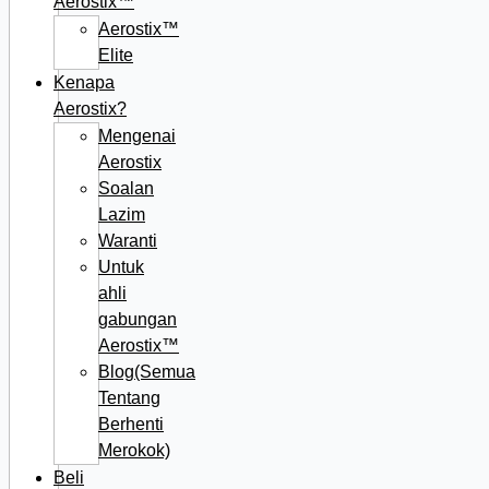
Aerostix™
Aerostix™
Elite
Kenapa
Aerostix?
Mengenai
Aerostix
Soalan
Lazim
Waranti
Untuk
ahli
gabungan
Aerostix™
Blog(Semua
Tentang
Berhenti
Merokok)
Beli