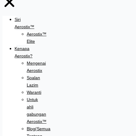
Siri
Aerostix™
Aerostix™
Elite
Kenapa
Aerostix?
Mengenai
Aerostix
Soalan
Lazim
Waranti
Untuk
ahli
gabungan
Aerostix™
Blog(Semua
Tentang