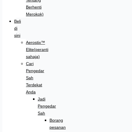
Berhenti
Merokok)
Beli
di
sini
Aerostix™
Elite(peranti
sahaja)
Cari
Pengedar
Sah
Terdekat
Anda
Jadi
Pengedar
Sah
Borang
pesanan