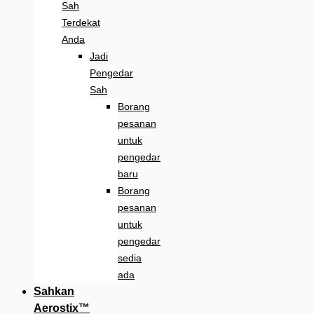
Sah
Terdekat
Anda
Jadi
Pengedar
Sah
Borang
pesanan
untuk
pengedar
baru
Borang
pesanan
untuk
pengedar
sedia
ada
Sahkan
Aerostix™