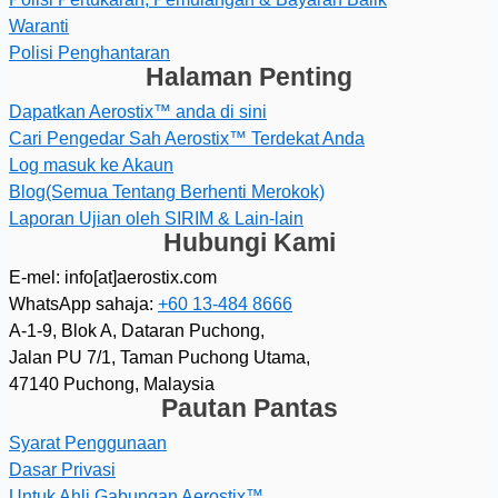
Waranti
Polisi Penghantaran
Halaman Penting
Dapatkan Aerostix™ anda di sini
Cari Pengedar Sah Aerostix™ Terdekat Anda
Log masuk ke Akaun
Blog(Semua Tentang Berhenti Merokok)
Laporan Ujian oleh SIRIM & Lain-lain
Hubungi Kami
E-mel: info[at]aerostix.com
WhatsApp sahaja:
+60 13-484 8666
A-1-9, Blok A, Dataran Puchong,
Jalan PU 7/1, Taman Puchong Utama,
47140 Puchong, Malaysia
Pautan Pantas
Syarat Penggunaan
Dasar Privasi
Untuk Ahli Gabungan Aerostix™