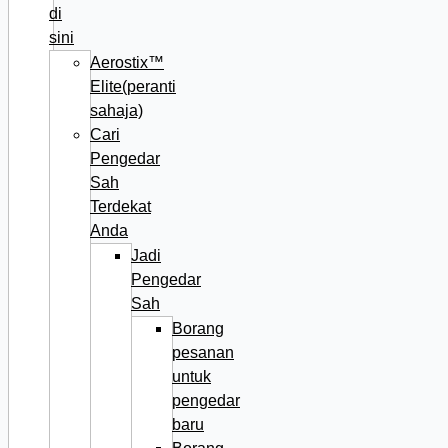
di
sini
Aerostix™
Elite(peranti
sahaja)
Cari
Pengedar
Sah
Terdekat
Anda
Jadi
Pengedar
Sah
Borang
pesanan
untuk
pengedar
baru