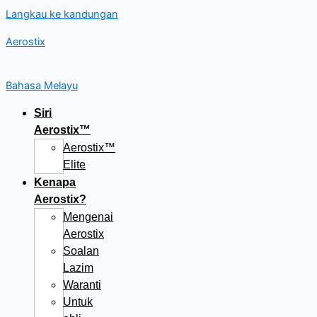
Langkau ke kandungan
Aerostix
Bahasa Melayu
Siri
Aerostix™
Aerostix™
Elite
Kenapa
Aerostix?
Mengenai
Aerostix
Soalan
Lazim
Waranti
Untuk