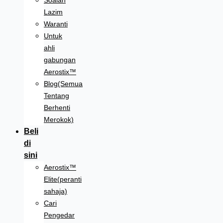
Soalan
Lazim
Waranti
Untuk
ahli
gabungan
Aerostix™
Blog(Semua
Tentang
Berhenti
Merokok)
Beli
di
sini
Aerostix™
Elite(peranti
sahaja)
Cari
Pengedar