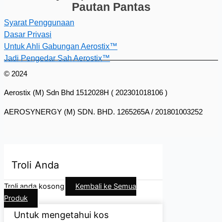
Pautan Pantas
Syarat Penggunaan
Dasar Privasi
Untuk Ahli Gabungan Aerostix™
Jadi Pengedar Sah Aerostix™
© 2024
Aerostix (M) Sdn Bhd 1512028H ( 202301018106 )
AEROSYNERGY (M) SDN. BHD. 1265265A / 201801003252
Troli Anda
Troli anda kosong
Kembali ke Semua
Produk
Untuk mengetahui kos