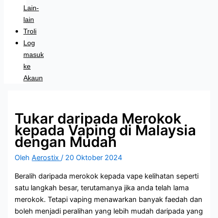
Lain-
lain
Troli
Log
masuk
ke
Akaun
Tukar daripada Merokok
kepada Vaping di Malaysia
dengan Mudah
Oleh
Aerostix
/
20 Oktober 2024
Beralih daripada merokok kepada vape kelihatan seperti
satu langkah besar, terutamanya jika anda telah lama
merokok. Tetapi vaping menawarkan banyak faedah dan
boleh menjadi peralihan yang lebih mudah daripada yang