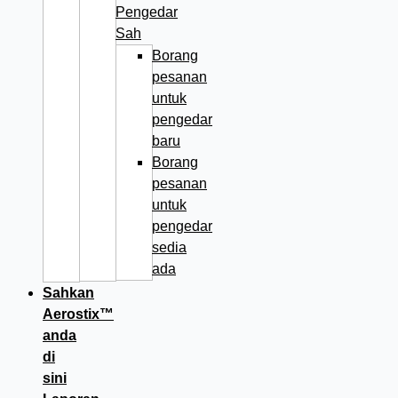
Pengedar
Sah
Borang
pesanan
untuk
pengedar
baru
Borang
pesanan
untuk
pengedar
sedia
ada
Sahkan
Aerostix™
anda
di
sini