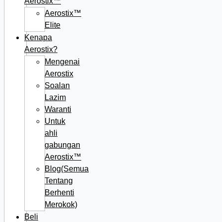
Aerostix™
Aerostix™
Elite
Kenapa
Aerostix?
Mengenai
Aerostix
Soalan
Lazim
Waranti
Untuk
ahli
gabungan
Aerostix™
Blog(Semua
Tentang
Berhenti
Merokok)
Beli