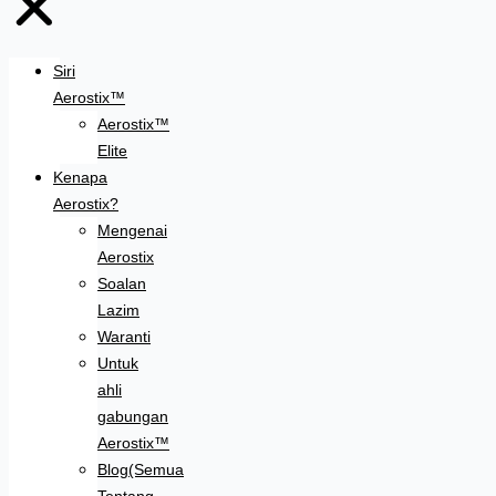
Siri
Aerostix™
Aerostix™
Elite
Kenapa
Aerostix?
Mengenai
Aerostix
Soalan
Lazim
Waranti
Untuk
ahli
gabungan
Aerostix™
Blog(Semua
Tentang