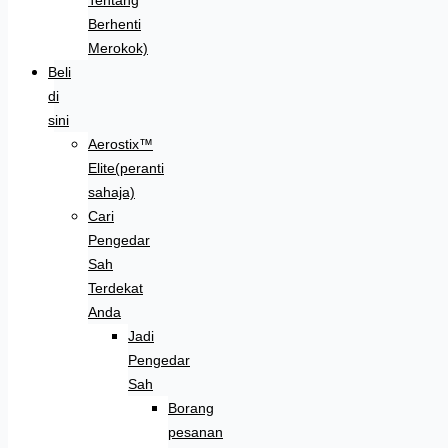
Berhenti
Merokok)
Beli
di
sini
Aerostix™
Elite(peranti
sahaja)
Cari
Pengedar
Sah
Terdekat
Anda
Jadi
Pengedar
Sah
Borang
pesanan