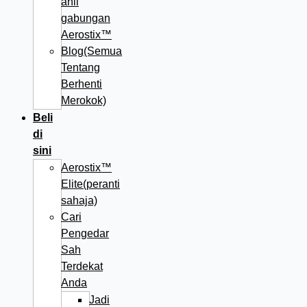
ahli
gabungan
Aerostix™
Blog(Semua
Tentang
Berhenti
Merokok)
Beli
di
sini
Aerostix™
Elite(peranti
sahaja)
Cari
Pengedar
Sah
Terdekat
Anda
Jadi