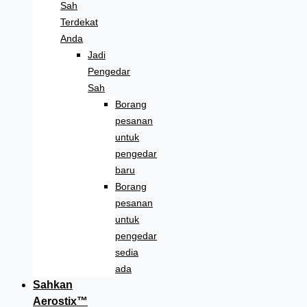
Sah
Terdekat
Anda
Jadi
Pengedar
Sah
Borang
pesanan
untuk
pengedar
baru
Borang
pesanan
untuk
pengedar
sedia
ada
Sahkan
Aerostix™