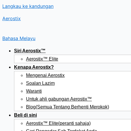
Langkau ke kandungan
Aerostix
Bahasa Melayu
Siri Aerostix™
Aerostix™ Elite
Kenapa Aerostix?
Mengenai Aerostix
Soalan Lazim
Waranti
Untuk ahli gabungan Aerostix™
Blog(Semua Tentang Berhenti Merokok)
Beli di sini
Aerostix™ Elite(peranti sahaja)