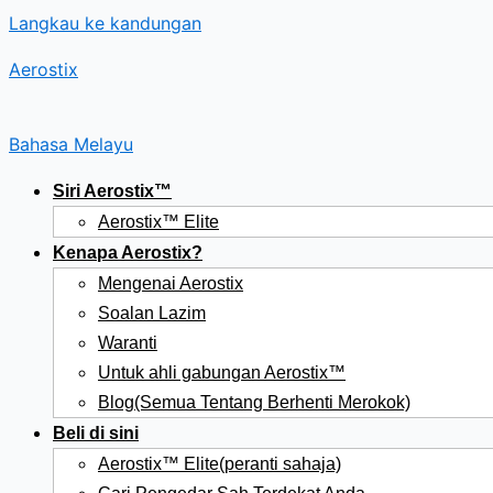
Langkau ke kandungan
Aerostix
Bahasa Melayu
Siri Aerostix™
Aerostix™ Elite
Kenapa Aerostix?
Mengenai Aerostix
Soalan Lazim
Waranti
Untuk ahli gabungan Aerostix™
Blog(Semua Tentang Berhenti Merokok)
Beli di sini
Aerostix™ Elite(peranti sahaja)