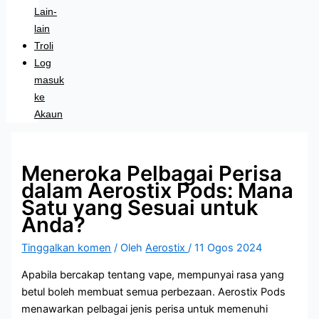
Lain-
lain
Troli
Log
masuk
ke
Akaun
Meneroka Pelbagai Perisa
dalam Aerostix Pods: Mana
Satu yang Sesuai untuk
Anda?
Tinggalkan komen
/ Oleh
Aerostix
/
11 Ogos 2024
Apabila bercakap tentang vape, mempunyai rasa yang
betul boleh membuat semua perbezaan. Aerostix Pods
menawarkan pelbagai jenis perisa untuk memenuhi