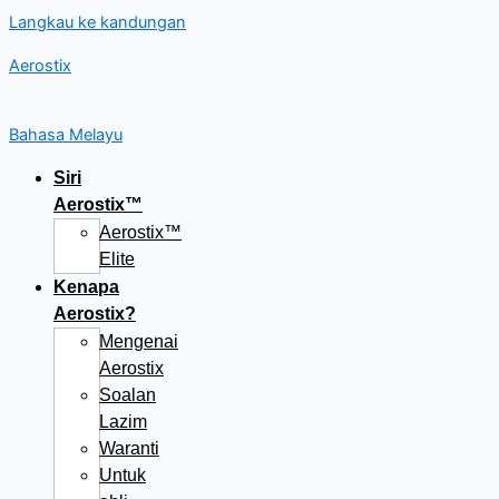
Langkau ke kandungan
Aerostix
Bahasa Melayu
Siri
Aerostix™
Aerostix™
Elite
Kenapa
Aerostix?
Mengenai
Aerostix
Soalan
Lazim
Waranti
Untuk