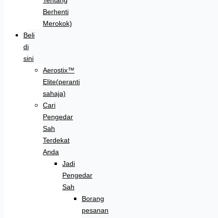
Berhenti
Merokok)
Beli
di
sini
Aerostix™
Elite(peranti
sahaja)
Cari
Pengedar
Sah
Terdekat
Anda
Jadi
Pengedar
Sah
Borang
pesanan