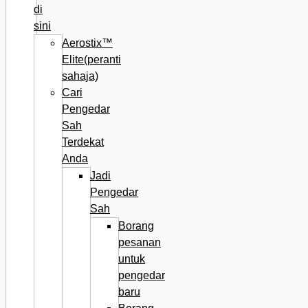
di
sini
Aerostix™
Elite(peranti
sahaja)
Cari
Pengedar
Sah
Terdekat
Anda
Jadi
Pengedar
Sah
Borang
pesanan
untuk
pengedar
baru