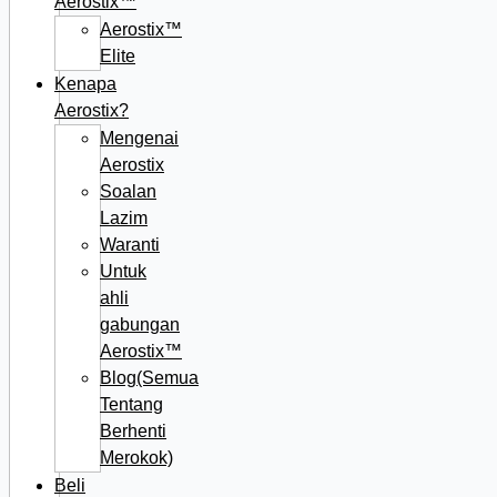
Aerostix™
Aerostix™
Elite
Kenapa
Aerostix?
Mengenai
Aerostix
Soalan
Lazim
Waranti
Untuk
ahli
gabungan
Aerostix™
Blog(Semua
Tentang
Berhenti
Merokok)
Beli