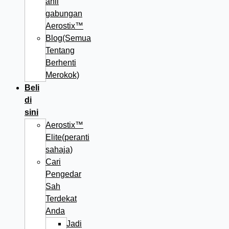
ahli
gabungan
Aerostix™
Blog(Semua
Tentang
Berhenti
Merokok)
Beli
di
sini
Aerostix™
Elite(peranti
sahaja)
Cari
Pengedar
Sah
Terdekat
Anda
Jadi