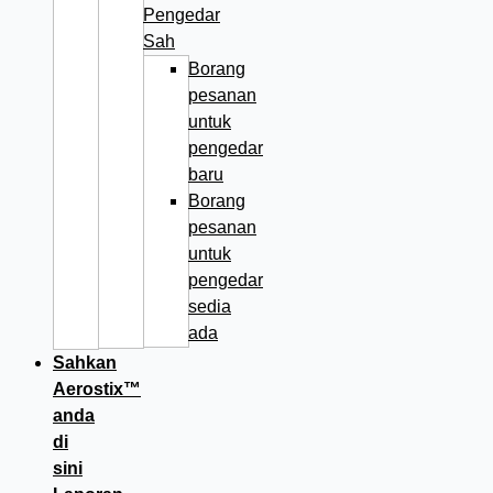
Pengedar
Sah
Borang
pesanan
untuk
pengedar
baru
Borang
pesanan
untuk
pengedar
sedia
ada
Sahkan
Aerostix™
anda
di
sini