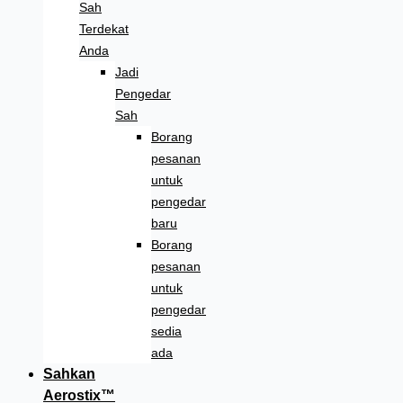
Sah
Terdekat
Anda
Jadi
Pengedar
Sah
Borang
pesanan
untuk
pengedar
baru
Borang
pesanan
untuk
pengedar
sedia
ada
Sahkan
Aerostix™