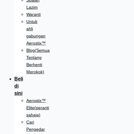
Soalan
Lazim
Waranti
Untuk
ahli
gabungan
Aerostix™
Blog(Semua
Tentang
Berhenti
Merokok)
Beli
di
sini
Aerostix™
Elite(peranti
sahaja)
Cari
Pengedar