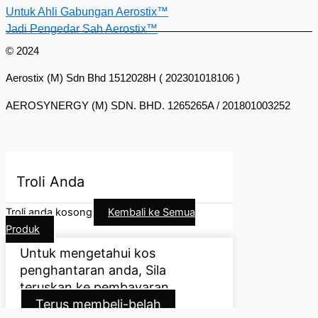
Untuk Ahli Gabungan Aerostix™
Jadi Pengedar Sah Aerostix™
© 2024
Aerostix (M) Sdn Bhd 1512028H ( 202301018106 )
AEROSYNERGY (M) SDN. BHD. 1265265A / 201801003252
Troli Anda
Troli anda kosong
Kembali ke Semua
Produk
Untuk mengetahui kos
penghantaran anda, Sila
teruskan ke pembayaran.
Terus membeli-belah